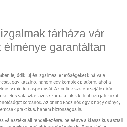
izgalmak tárháza vár
t élménye garantáltan
ben fejlődik, új és izgalmas lehetőségeket kínálva a
csak egy kaszinó, hanem egy komplex platform, ahol a
élmény minden aspektusát. Az online szerencsejáték iránti
tökéletes választás azok számára, akik különböző játékokat,
hetőséget keresnek. Az online kaszinók egyik nagy előnye,
emcsak praktikus, hanem biztonságos is.
s választéka áll rendelkezésre, beleértve a klasszikus asztali