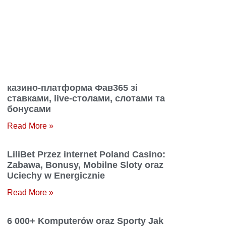
казино-платформа Фав365 зі
ставками, live-столами, слотами та
бонусами
Read More »
LiliBet Przez internet Poland Casino:
Zabawa, Bonusy, Mobilne Sloty oraz
Uciechy w Energicznie
Read More »
6 000+ Komputerów oraz Sporty Jak