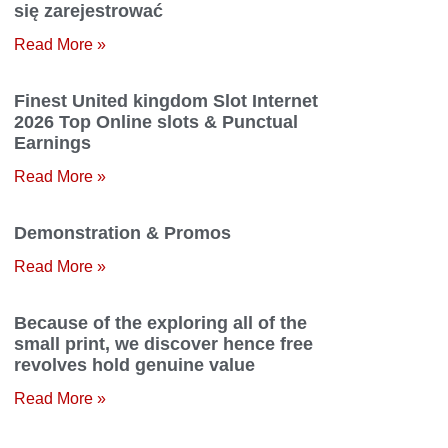
się zarejestrować
Read More »
Finest United kingdom Slot Internet
2026 Top Online slots & Punctual
Earnings
Read More »
Demonstration & Promos
Read More »
Because of the exploring all of the
small print, we discover hence free
revolves hold genuine value
Read More »