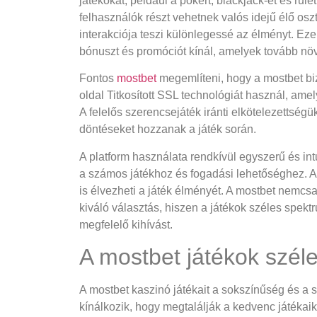
játékokat, például a pókert, blackjack-et és rule
felhasználók részt vehetnek valós idejű élő oszt
interakciója teszi különlegessé az élményt. Ez
bónuszt és promóciót kínál, amelyek tovább növe
Fontos
mostbet
megemlíteni, hogy a mostbet biz
oldal Titkosított SSL technológiát használ, am
A felelős szerencsejáték iránti elkötelezettségü
döntéseket hozzanak a játék során.
A platform használata rendkívül egyszerű és int
a számos játékhoz és fogadási lehetőséghez. A
is élvezheti a játék élményét. A mostbet nemcs
kiváló választás, hiszen a játékok széles spe
megfelelő kihívást.
A mostbet játékok szél
A mostbet kaszinó játékait a sokszínűség és a
kínálkozik, hogy megtalálják a kedvenc játékaika