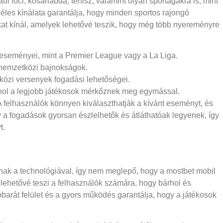
l foci, kosárlabda, tenisz, valamint olyan sportágakra is, mint
zéles kínálata garantálja, hogy minden sportos rajongó
kat kínál, amelyek lehetővé teszik, hogy még több nyereményre
 eseményei, mint a Premier League vagy a La Liga.
nemzetközi bajnokságok.
közi versenyek fogadási lehetőségei.
hol a legjobb játékosok mérkőznek meg egymással.
 felhasználók könnyen kiválaszthatják a kívánt eseményt, és
gy a fogadások gyorsan észlelhetők és átláthatóak legyenek, így
t.
nak a technológiával, így nem meglepő, hogy a mostbet mobil
ehetővé teszi a felhasználók számára, hogy bárhol és
barát felület és a gyors működés garantálja, hogy a játékosok