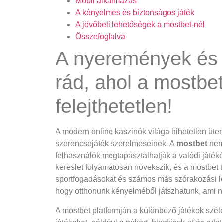
Mobil alkalmazás
A kényelmes és biztonságos játék
A jövőbeli lehetőségek a mostbet-nél
Összefoglalva
A nyeremények és 
rád, ahol a mostbe
felejthetetlen!
A modern online kaszinók világa hihetetlen ütem
szerencsejáték szerelmeseinek. A
mostbet
nem
felhasználók megtapasztalhatják a valódi játék
kereslet folyamatosan növekszik, és a mostbet 
sportfogadásokat és számos más szórakozási le
hogy otthonunk kényelméből játszhatunk, ami n
A mostbet platformján a különböző játékok széle