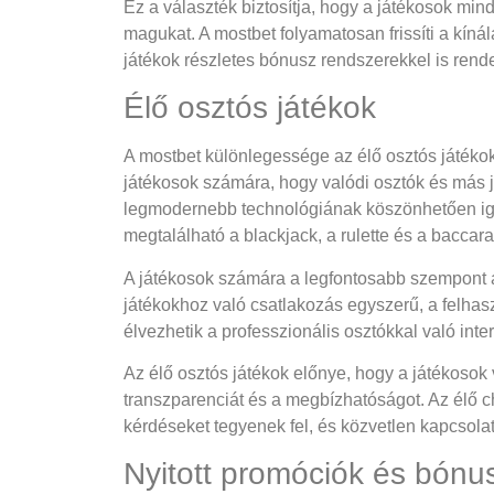
Ez a választék biztosítja, hogy a játékosok min
magukat. A mostbet folyamatosan frissíti a kínál
játékok részletes bónusz rendszerekkel is rende
Élő osztós játékok
A mostbet különlegessége az élő osztós játékok
játékosok számára, hogy valódi osztók és más 
legmodernebb technológiának köszönhetően igaz
megtalálható a blackjack, a rulette és a baccara
A játékosok számára a legfontosabb szempont a
játékokhoz való csatlakozás egyszerű, a felhas
élvezhetik a professzionális osztókkal való inter
Az élő osztós játékok előnye, hogy a játékosok v
transzparenciát és a megbízhatóságot. Az élő c
kérdéseket tegyenek fel, és közvetlen kapcsolat
Nyitott promóciók és bónu