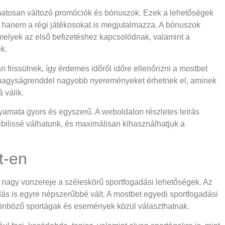
matosan változó promóciók és bónuszok. Ezek a lehetőségek
 hanem a régi játékosokat is megjutalmazza. A bónuszok
melyek az első befizetéshez kapcsolódnak, valamint a
k.
frissülnek, így érdemes időről időre ellenőrizni a mostbet
k nagyságrenddel nagyobb nyereményeket érhetnek el, aminek
 válik.
amata gyors és egyszerű. A weboldalon részletes leírás
ibilissé válhatunk, és maximálisan kihasználhatjuk a
t-en
 nagy vonzereje a széleskörű sportfogadási lehetőségek. Az
dás is egyre népszerűbbé vált. A mostbet egyedi sportfogadási
ülönböző sportágak és események közül választhatnak.