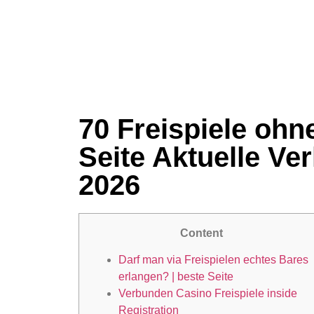
70 Freispiele ohn
Seite Aktuelle Ver
2026
Content
Darf man via Freispielen echtes Bares
erlangen? | beste Seite
Verbunden Casino Freispiele inside
Registration