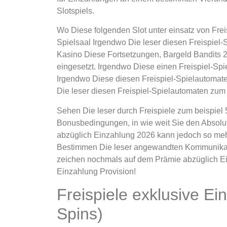
Slotspiels.
Wo Diese folgenden Slot unter einsatz von Frei
Spielsaal Irgendwo Die leser diesen Freispi
Kasino Diese Fortsetzungen, Bargeld Bandits 2
eingesetzt. Irgendwo Diese einen Freispiel-Sp
Irgendwo Diese diesen Freispiel-Spielautoma
Die leser diesen Freispiel-Spielautomaten zu
Sehen Die leser durch Freispiele zum beispiel
Bonusbedingungen, in wie weit Sie den Absolut
abzüglich Einzahlung 2026 kann jedoch so me
Bestimmen Die leser angewandten Kommunikat
zeichen nochmals auf dem Prämie abzüglich E
Einzahlung Provision!
Freispiele exklusive E
Spins)