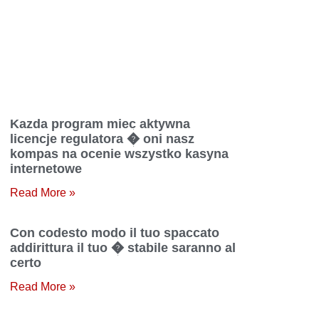
Kazda program miec aktywna
licencje regulatora � oni nasz
kompas na ocenie wszystko kasyna
internetowe
Read More »
Con codesto modo il tuo spaccato
addirittura il tuo � stabile saranno al
certo
Read More »