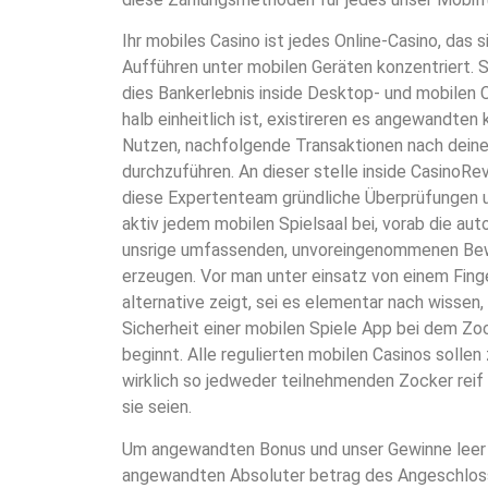
Ihr mobiles Casino ist jedes Online-Casino, das s
Aufführen unter mobilen Geräten konzentriert. 
dies Bankerlebnis inside Desktop- und mobilen 
halb einheitlich ist, existireren es angewandten
Nutzen, nachfolgende Transaktionen nach dein
durchzuführen. An dieser stelle inside CasinoRe
diese Expertenteam gründliche Überprüfungen 
aktiv jedem mobilen Spielsaal bei, vorab die aut
unsrige umfassenden, unvoreingenommenen Be
erzeugen. Vor man unter einsatz von einem Fing
alternative zeigt, sei es elementar nach wissen,
Sicherheit einer mobilen Spiele App bei dem Zo
beginnt. Alle regulierten mobilen Casinos sollen 
wirklich so jedweder teilnehmenden Zocker reif
sie seien.
Um angewandten Bonus und unser Gewinne leer e
angewandten Absoluter betrag des Angeschloss