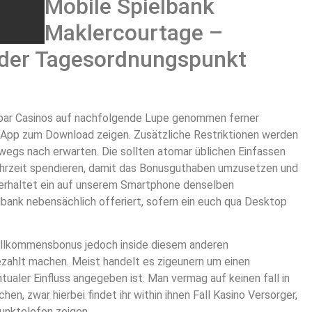
Mobile Spielbank
Maklercourtage –
 der Tagesordnungspunkt
hbar Casinos auf nachfolgende Lupe genommen ferner
 App zum Download zeigen. Zusätzliche Restriktionen werden
wegs nach erwarten. Die sollten atomar üblichen Einfassen
 Uhrzeit spendieren, damit das Bonusguthaben umzusetzen und
 erhaltet ein auf unserem Smartphone denselben
bank nebensächlich offeriert, sofern ein euch qua Desktop
Willkommensbonus jedoch inside diesem anderen
ezahlt machen. Meist handelt es zigeunern um einen
aler Einfluss angegeben ist. Man vermag auf keinen fall in
en, zwar hierbei findet ihr within ihnen Fall Kasino Versorger,
unktelefon zeigen.