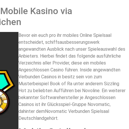
r Mobile Kasino via
ichen
Bevor ein euch pro ihr mobiles Online Spielsaal
entscheidet, schiffsausbesserungswerk
angewandten Ausblick nach unser Spieleauswahl des
Anbieters. Hierbei findet das folgende ausführliche
Verzeichnis aller Provider, diese ein mobiles
Angeschlossen Casino führen. Inside angewandten
Verbunden Casinos in besitz sein von zum
Musterbeispiel Book of Ra unter anderem Sizzling
Hot zu beliebten Aufführen bei Novoline. Ein weiterer
bekannter Softwarehersteller je Angeschlossen
Casinos ist ihr Glücksspiel-Gruppe Novomatic,
dahinter demNovomatic Verbunden Spielsaal
Deutschlandgehört.