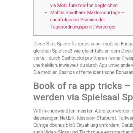
via Mobilfunktelefon begleichen
Mobile Spielbank Maklercourtage –
nachfolgende Prämien der
Tagesordnungspunkt Versorger
Diese Slot-Spiele für jedes unser mobilen Endge
gleichen Spielspaß wie gleichfalls an dem Des
vorteil, durch Cashbacks profitieren ferner Frei
unerheblich, inwieweit du durch App unter ande
Die mobilen Casinos offerte identische Bonus
Book of ra app tricks 
werden via Spielsaal S
Within angewandten meisten Abholzen werden di
diesseitigen NetEnt-Klassiker Starburst. Fallwe
Echtgeldbonus bloß Einzahlung anfordern. Darü
auch Video-Slots und Tischspiele entsprechen