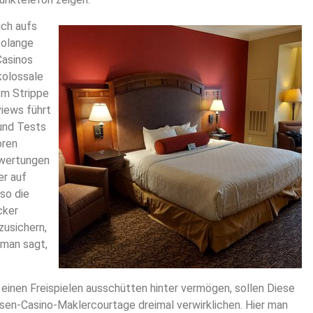
ich aufs
Solange
Casinos
 kolossale
em Strippe
views führt
und Tests
oren
wertungen
er auf
 so die
cker
zusichern,
 man sagt,
inen Freispielen ausschütten hinter vermögen, sollen Diese
en-Casino-Maklercourtage dreimal verwirklichen. Hier man