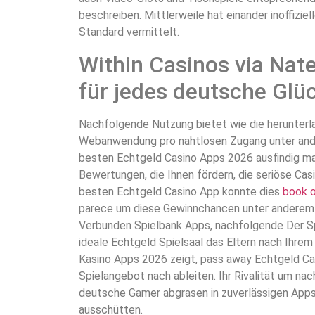
beschreiben. Mittlerweile hat einander inoffizi
Standard vermittelt.
Within Casinos via Nat
für jedes deutsche Glü
Nachfolgende Nutzung bietet wie die herunterla
Webanwendung pro nahtlosen Zugang unter ander
besten Echtgeld Casino Apps 2026 ausfindig ma
Bewertungen, die Ihnen fördern, die seriöse Cas
besten Echtgeld Casino App konnte dies
book o
parece um diese Gewinnchancen unter anderem d
Verbunden Spielbank Apps, nachfolgende Der Spi
ideale Echtgeld Spielsaal das Eltern nach Ihrem
Kasino Apps 2026 zeigt, pass away Echtgeld Ca
Spielangebot nach ableiten. Ihr Rivalität um na
deutsche Gamer abgrasen in zuverlässigen Apps
ausschütten.