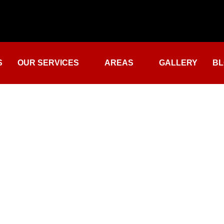
S
OUR SERVICES
AREAS
GALLERY
BL
en Apps book of ra app tricks