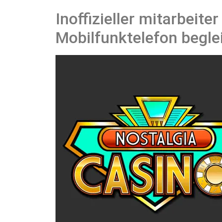
Inoffizieller mitarbeite
Mobilfunktelefon begle