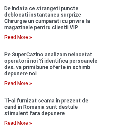
De indata ce strangeti puncte
deblocati instantaneu surprize
Chirurgie un cumparati cu privire la
magazinele pentru clientii VIP
Read More »
Pe SuperCazino analizam neincetat
operatorii noi ?i identifica persoanele
dvs. va primi bune oferte in schimb
depunere noi
Read More »
Ti-ai furnizat seama in prezent de
cand in Romania sunt destule
stimulent fara depunere
Read More »