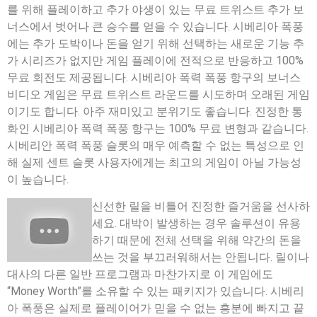
를 위해 플레이하고 추가 야생이 있는 무료 트위스트 추가 보
너스에서 벗어나 큰 승수를 얻을 수 있습니다. 시베리아 폭풍
에는 추가 도박이나 돈을 얻기 위해 선택하는 새로운 기능 추
가 시리즈가 없지만 게임 플레이에 전적으로 반응하고 100%
무료 회전도 제공됩니다. 시베리아 폭력 폭풍 항구의 보너스
비디오 게임은 무료 트위스트 라운드를 시도하며 오래된 게임
이기도 합니다. 아주 재미있고 분위기도 좋습니다. 진정한 통
화인 시베리아 폭력 폭풍 항구는 100% 무료 변형과 같습니다.
시베리안 폭력 폭풍 슬롯의 매우 예측할 수 없는 특성으로 인
해 실제 센트 슬롯 사용자에게는 최고의 게임이 아닐 가능성
이 높습니다.
신선한 릴을 비틀어 진정한 즐거움을 선사하
세요. 대박이 발생하는 경우 솔루션이 유용
하기 때문에 전체 선택을 위해 약간의 돈을
쓰는 것을 부끄러워해서는 안됩니다. 릴이나
대사의 다른 일반 프로그램과 마찬가지로 이 게임에도
“Money Worth”를 소유할 수 있는 패키지가 있습니다. 시베리
아 폭풍은 실제로 플레이어가 믿을 수 없는 흥분에 빠지고 끝