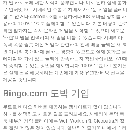
해 웹 카지노에 대한 지식이 풍부합니다. 이로 인해 실제 통화
로 인터넷 IGT 시베리안 스톰 위치에서 새로운 게임을 플레이
할 수 없거나 Android OS를 사용하거나 iOS 모바일 장치를 사
용하여 100% 무료로 플레이할 수 없습니다. 기본 베팅이 완료
되면 참가자는 즉시 온라인 게임을 시작할 수 있으며 새로운
‘스핀’ 비밀을 입력하여 새 릴을 비틀 수 있습니다. 시베리아
폭력 폭풍 슬롯 머신 게임과 관련하여 전체 베팅 금액은 새 코
인 가치의 총 50배에 달하는 경향이 있으므로 실제 통화로 플
레이할 때 가치 있는 금액에 만족하는지 확인하십시오. 720에
게 승리할 수 있는 방법을 제시합니다. 100% 무료 IGT 포지션
은 실제 돈을 베팅하려는 개인에게 가장 유연한 베팅 선택을
제공할 것입니다.
Bingo.com 도박 기업
무료로 비디오 하버를 제공하는 웹사이트가 많이 있습니다.
하나를 선택하고 새로운 릴을 돌려보세요. 시베리아 폭력 폭
풍 내부의 게임 플레이에는 Wolf Work on 및 Cleopatra와 같
은 훨씬 더 많은 것이 있습니다. 일반적인 즐거움 내에서 승리