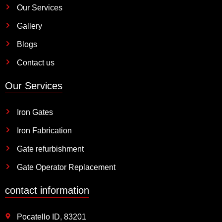
Our Services
Gallery
Blogs
Contact us
Our Services
Iron Gates
Iron Fabrication
Gate refurbishment
Gate Operator Replacement
contact information
Pocatello ID, 83201