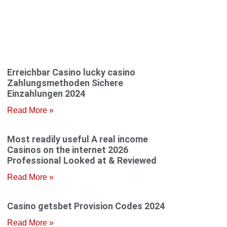
Erreichbar Casino lucky casino
Zahlungsmethoden Sichere
Einzahlungen 2024
Read More »
Most readily useful A real income
Casinos on the internet 2026
Professional Looked at & Reviewed
Read More »
Casino getsbet Provision Codes 2024
Read More »