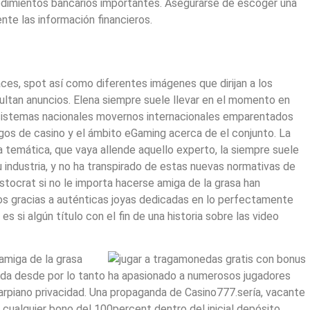
dimientos bancarios importantes. Asegurarse de escoger una
te las información financieros.
es, spot así­ como diferentes imágenes que dirijan a los
ultan anuncios. Elena siempre suele llevar en el momento en
s sistemas nacionales movernos internacionales emparentados
egos de casino y el ámbito eGaming acerca de el conjunto. La
la temática, que vaya allende aquello experto, la siempre suele
 industria, y no ha transpirado de estas nuevas normativas de
istocrat si no le importa hacerse amiga de la grasa han
os gracias a auténticas joyas dedicadas en lo perfectamente
s si algún título con el fin de una historia sobre las video
amiga de la grasa
duda desde por lo tanto ha apasionado a numerosos jugadores
 carpiano privacidad. Una propaganda de Casino777.serí­a, vacante
 cualquier bono del 100percent dentro del inicial depósito