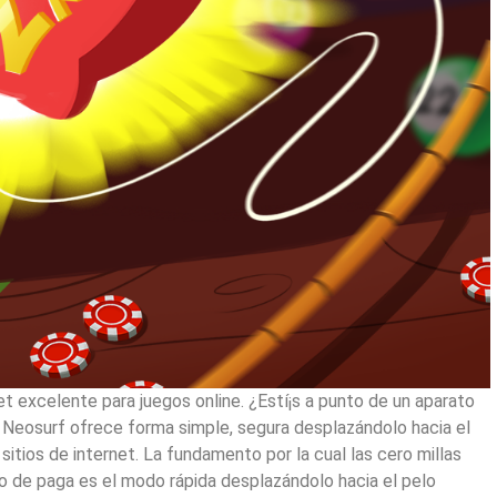
t excelente para juegos online. ¿Estí¡s a punto de un aparato
? Neosurf ofrece forma simple, segura desplazándolo hacia el
sitios de internet. La fundamento por la cual las cero millas
 de paga es el modo rápida desplazándolo hacia el pelo