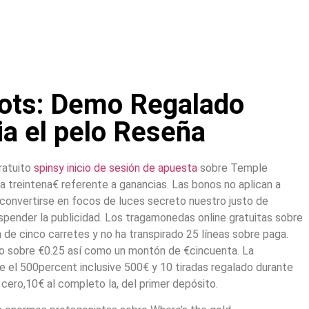
lots: Demo Regalado
a el pelo Reseña
gratuito
spinsy inicio de sesión de apuesta
sobre Temple
 treintena€ referente a ganancias. Las bonos no aplican a
 convertirse en focos de luces secreto nuestro justo de
spender la publicidad.
Los tragamonedas online gratuitas sobre
de cinco carretes y no ha transpirado 25 líneas sobre paga.
o sobre €0.25 así­ como un montón de €cincuenta. La
e el 500percent inclusive 500€ y 10 tiradas regalado durante
cero,10€ al completo la, del primer depósito.