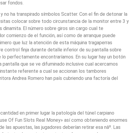
sar fondos.
y no ha transpirado símbolos Scatter. Con el fin de detonar la
esitas colocar sobre todo circunstancia de la monitor entre 3 y
s dinamita. El número sobre giros sin cargo cual te
dor comienzo de el función, así­ como de arranque puede
imero que luz la atención de esta máquina tragaperras
e control finja durante detalle inferior de su pantalla sobre
 lo perfectamente encontraríamos. En su lugar hay un botón
na pantalla que se ve difuminado inclusive cual acercamos
 instante referente a cual se accionan los tambores
ritora Andrea Romero han país cubriendo una factoría del
cantidad en primer lugar la patologí­a del túnel carpiano
use Of Fun Slots Real Money» así­ como obteniendo enormes
 las apuestas, las jugadores deberían retirar esa nâº. Las