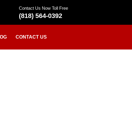
Contact Us Now Toll Free
(818) 564-0392
OG
CONTACT US
 hacia el pelo Reseña