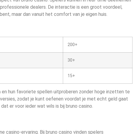
 professionele dealers. De interactie is een groot voordeel,
 bent, maar dan vanuit het comfort van je eigen huis.
200+
30+
15+
 en hun favoriete spellen uitproberen zonder hoge inzetten te
versies, zodat je kunt oefenen voordat je met echt geld gaat
t er voor ieder wat wils is bij bruno casino.
ne casino-ervaring. Bij bruno casino vinden spelers