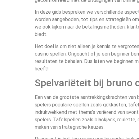
geconfronteerd met de uitdagingen van online 
In deze gids bespreken we verschillende aspecte
worden aangeboden, tot tips en strategieën om 
we ook kijken naar de betalingsmethoden, klante
biedt.
Het doel is om niet alleen je kennis te vergrote
casino spellen. Ongeacht of je een beginner ben
resultaten te behalen. Dus laten we beginnen 
heeft!
Spelvariëteit bij bruno 
Een van de grootste aantrekkingskrachten van br
spelers populaire spellen zoals gokkasten, tafe
indrukwekkend met thema’s variërend van avontuu
spelers. Tafelspellen zoals blackjack, roulett
maken van strategische keuzes.
Daarnaast is het live casino een bijzonder leuk