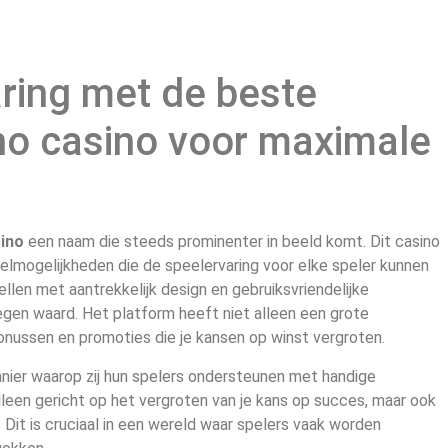
aring met de beste
uno casino voor maximale
ino
een naam die steeds prominenter in beeld komt. Dit casino
eelmogelijkheden die de speelervaring voor elke speler kunnen
ellen met aantrekkelijk design en gebruiksvriendelijke
egen waard. Het platform heeft niet alleen een grote
onussen en promoties die je kansen op winst vergroten.
anier waarop zij hun spelers ondersteunen met handige
alleen gericht op het vergroten van je kans op succes, maar ook
 Dit is cruciaal in een wereld waar spelers vaak worden