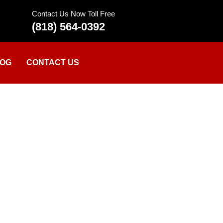
Contact Us Now Toll Free
(818) 564-0392
OG
CONTACT US
ij bruno casino voor