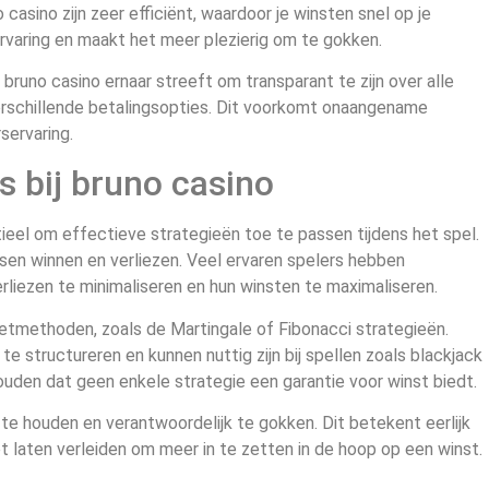
casino zijn zeer efficiënt, waardoor je winsten snel op je
rvaring en maakt het meer plezierig om te gokken.
bruno casino ernaar streeft om transparant te zijn over alle
erschillende betalingsopties. Dit voorkomt onaangename
servaring.
s bij bruno casino
ieel om effectieve strategieën toe te passen tijdens het spel.
sen winnen en verliezen. Veel ervaren spelers hebben
rliezen te minimaliseren en hun winsten te maximaliseren.
nzetmethoden, zoals de Martingale of Fibonacci strategieën.
 structureren en kunnen nuttig zijn bij spellen zoals blackjack
houden dat geen enkele strategie een garantie voor winst biedt.
te houden en verantwoordelijk te gokken. Dit betekent eerlijk
iet laten verleiden om meer in te zetten in de hoop op een winst.