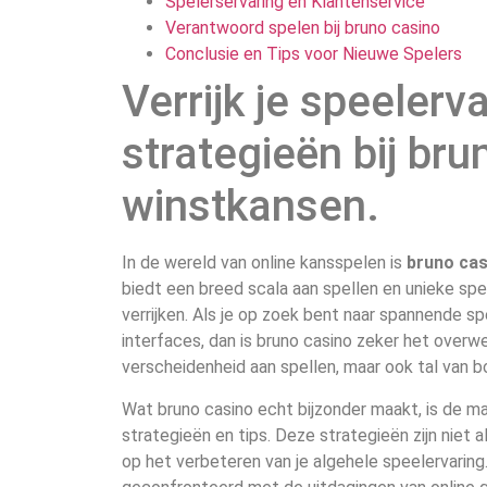
Spelerservaring en Klantenservice
Verantwoord spelen bij bruno casino
Conclusie en Tips voor Nieuwe Spelers
Verrijk je speelerv
strategieën bij br
winstkansen.
In de wereld van online kansspelen is
bruno cas
biedt een breed scala aan spellen en unieke sp
verrijken. Als je op zoek bent naar spannende sp
interfaces, dan is bruno casino zeker het overw
verscheidenheid aan spellen, maar ook tal van b
Wat bruno casino echt bijzonder maakt, is de m
strategieën en tips. Deze strategieën zijn niet 
op het verbeteren van je algehele speelervaring.