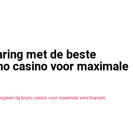
varing met de beste
uno casino voor maximale
tegieën bij bruno casino voor maximale winstkansen.