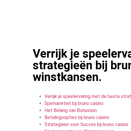
Verrijk je speeler
strategieën bij br
winstkansen.
Verrijk je speelervaring met de beste stra
Spelvariëteit bij bruno casino
Het Belang van Bonussen
Betalingsopties bij bruno casino
Strategieën voor Succes bij bruno casino