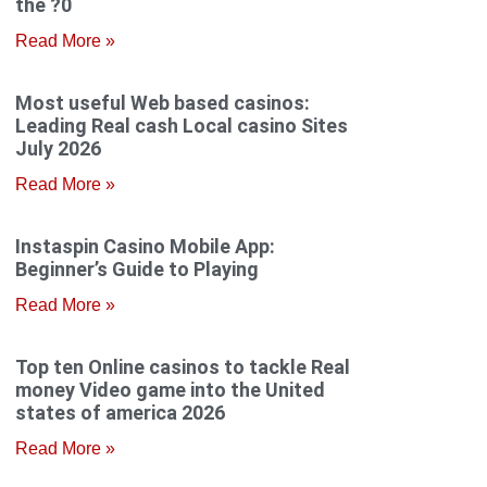
the ?0
Read More »
Most useful Web based casinos:
Leading Real cash Local casino Sites
July 2026
Read More »
Instaspin Casino Mobile App:
Beginner’s Guide to Playing
Read More »
Top ten Online casinos to tackle Real
money Video game into the United
states of america 2026
Read More »