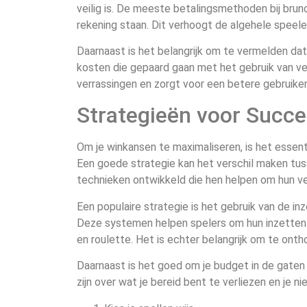
veilig is. De meeste betalingsmethoden bij bruno 
rekening staan. Dit verhoogt de algehele speele
Daarnaast is het belangrijk om te vermelden dat 
kosten die gepaard gaan met het gebruik van v
verrassingen en zorgt voor een betere gebruiker
Strategieën voor Succe
Om je winkansen te maximaliseren, is het essent
Een goede strategie kan het verschil maken tus
technieken ontwikkeld die hen helpen om hun ve
Een populaire strategie is het gebruik van de i
Deze systemen helpen spelers om hun inzetten te
en roulette. Het is echter belangrijk om te ont
Daarnaast is het goed om je budget in de gaten 
zijn over wat je bereid bent te verliezen en je n