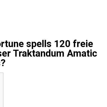
rtune spells 120 freie
nser Traktandum Amatic
s?