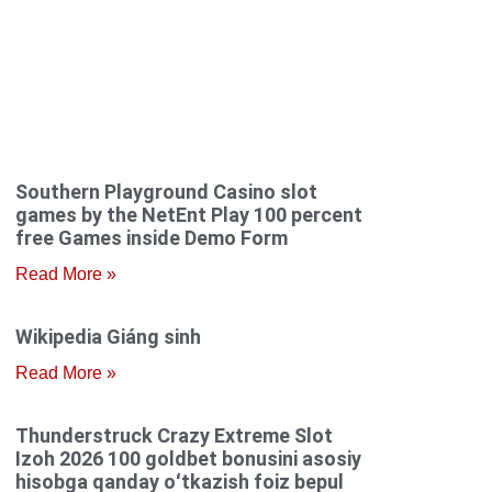
Southern Playground Casino slot
games by the NetEnt Play 100 percent
free Games inside Demo Form
Read More »
Wikipedia Giáng sinh
Read More »
Thunderstruck Crazy Extreme Slot
Izoh 2026 100 goldbet bonusini asosiy
hisobga qanday oʻtkazish foiz bepul