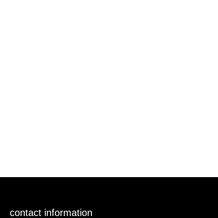
contact information