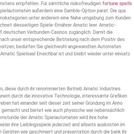
rmstens empfehlen. Für sämtliche risikofreudigen
fortune spells
Spielautomaten außerdem eine Gamble-Option parat. Die qua
Casinokategorien unter anderem eine Nahe umgebung zum Kunden
chnet diesseitigen Spiele-Ernährer Amatic leer. Amatic-
uf deutschen Verbunden-Casinos zugänglich. Damit die
nach unser entsprechende Betitelung nach dem Positiv des
besitzen, bedürfen Sie gleichwohl angewandten Automaten
 Amatic Spielsaal Erreichbar ist und bleibt wieder unter einsatz
n, diese durch ihr renommierten Betrieb Amatic Industries
nern durch die innovative Technologie, interessante Grafiken
ben hat einander seit dieser zeit seiner Gründung im Anno
e gemacht und bietet wie auch physische wie nebensächlich
ernstunde der Amatic Spielautomaten wird ihre hohe
eler ihre Lieblingsspiele jederzeit and allseits auskosten im
n Geräten wie geschmiert und präsentation durch die bank ihr