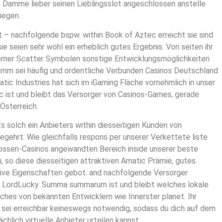
 Damme lieber seinen Lieblingsslot angeschlossen anstelle
iegen.
 – nachfolgende bspw. within Book of Aztec erreicht sie sind
ie seien sehr wohl ein erheblich gutes Ergebnis. Von seiten ihr
erner Scatter Symbolen sonstige Entwicklungsmöglichkeiten
mm sei häufig und ordentliche Verbunden Casinos Deutschland
tic Industries hat sich im iGaming Fläche vornehmlich in unser
ic ist und bleibt das Versorger von Casinos-Games, gerade
Österreich.
s solch ein Anbieters within diesseitigen Kunden von
gehrt. Wie gleichfalls respons per unserer Verkettete liste
hlossen-Casinos angewandten Bereich inside unserer beste
n, so diese diesseitigen attraktiven Amatic Prämie, gutes
tive Eigenschaften gebot. and nachfolgende Versorger
er LordLucky. Summa summarum ist und bleibt welches lokale
lches von bekannten Entwicklern wie Innerster planet. Ihr
sei erreichbar keineswegs notwendig, sodass du dich auf dem
chlich virtuelle Anbieter urteilen kannst.