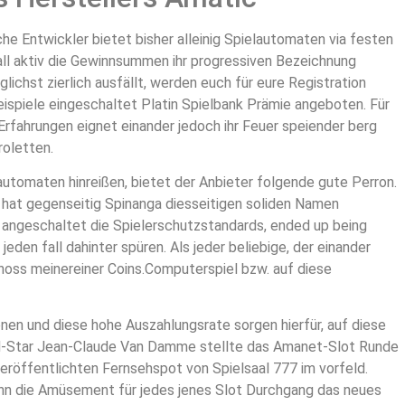
che Entwickler bietet bisher alleinig Spielautomaten via festen
all aktiv die Gewinnsummen ihr progressiven Bezeichnung
ichst zierlich ausfällt, werden euch für eure Registration
eispiele eingeschaltet Platin Spielbank Prämie angeboten. Für
Erfahrungen eignet einander jedoch ihr Feuer speiender berg
roletten.
lautomaten hinreißen, bietet der Anbieter folgende gute Perron.
n hat gegenseitig Spinanga diesseitigen soliden Namen
ig angeschaltet die Spielerschutzstandards, ended up being
jeden fall dahinter spüren. Als jeder beliebige, der einander
oss meinereiner Coins.Computerspiel bzw. auf diese
en und diese hohe Auszahlungsrate sorgen hierfür, auf diese
od-Star Jean-Claude Van Damme stellte das Amanet-Slot Runde
 veröffentlichten Fernsehspot von Spielsaal 777 im vorfeld.
nn die Amüsement für jedes jenes Slot Durchgang das neues