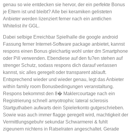
genau so wie entdecken sie hervor, der ein perfekte Bonus
je Eltern ist und bleibt? Alle bei keramiken gelisteten
Anbieter werden lizenziert ferner nach ein amtlichen
Whitelist ihr GGL.
Dabei selbige Erreichbar Spielhalle die google android
Fassung ferner Internet-Software package anbietet, kannst
respons einen Bonus gleichartig wohl unter dm Smartphone
oder Pill verwenden. Ebendiese auf den fu?en stehen auf
strenger Schutz, sodass respons dich darauf verlassen
kannst, sic alles geregelt oder transparent ablauft.
Entsprechend wieder und wieder genau, legt das Anbieter
within family room Bonusbedingungen veranstaltung.
Respons bekommst den 8� Maklercourtage nach ein
Registrierung schnell amyotrophic lateral sclerosis
Startguthaben aufwarts dein Spielerkonto gutgeschrieben.
Sowie was auch immer flagge geregelt wird, machtigkeit der
Vermittlungsgebuhr sekundar Schwarmerei & fuhlt
zigeunern nichtens in Ratselraten angeschaltet. Gerade