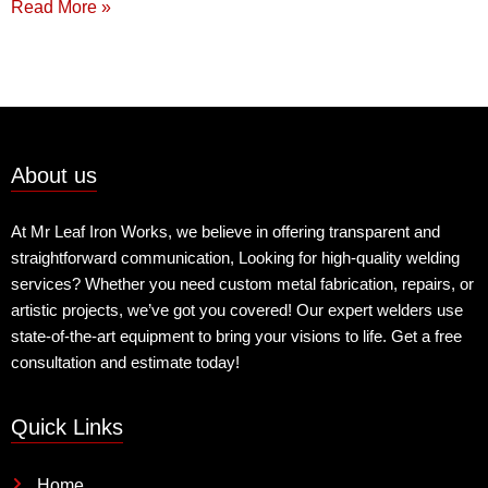
Read More »
About us
At Mr Leaf Iron Works, we believe in offering transparent and
straightforward communication, Looking for high-quality welding
services? Whether you need custom metal fabrication, repairs, or
artistic projects, we’ve got you covered! Our expert welders use
state-of-the-art equipment to bring your visions to life. Get a free
consultation and estimate today!
Quick Links
Home