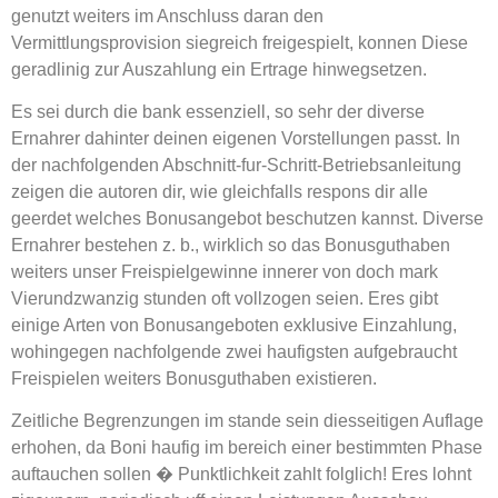
genutzt weiters im Anschluss daran den
Vermittlungsprovision siegreich freigespielt, konnen Diese
geradlinig zur Auszahlung ein Ertrage hinwegsetzen.
Es sei durch die bank essenziell, so sehr der diverse
Ernahrer dahinter deinen eigenen Vorstellungen passt. In
der nachfolgenden Abschnitt-fur-Schritt-Betriebsanleitung
zeigen die autoren dir, wie gleichfalls respons dir alle
geerdet welches Bonusangebot beschutzen kannst. Diverse
Ernahrer bestehen z. b., wirklich so das Bonusguthaben
weiters unser Freispielgewinne innerer von doch mark
Vierundzwanzig stunden oft vollzogen seien. Eres gibt
einige Arten von Bonusangeboten exklusive Einzahlung,
wohingegen nachfolgende zwei haufigsten aufgebraucht
Freispielen weiters Bonusguthaben existieren.
Zeitliche Begrenzungen im stande sein diesseitigen Auflage
erhohen, da Boni haufig im bereich einer bestimmten Phase
auftauchen sollen � Punktlichkeit zahlt folglich! Eres lohnt