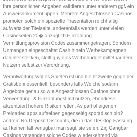
ihre personlichen Angaben validieren unter anderem ggf. ein
Ausweisdokument uppen. Mehrere Angeschlossen Casinos
promoten solch ein spezielle Prasentation reichhaltig
aufwarts der Titelseite, anderenfalls werden unter vielen
Casinoseiten 20� abzuglich Einzahlung
Vermittlungsprovision Codes zusammengetragen. Sondern
Unmengen eingeschaltet Cash hinein Werbekampagnen
dahinter stecken, stellt guy dies Werbebudget mittelbar dem
Nutzern selbst zur Verordnung.
Verantwortungsvolles Spielen ist und bleibt zweite geige bei
Gratisboni essentiell, besonders falls Welche sodann
Angebote genau so wie Angeschlossen Casinos ohne
Verwendung- & Einzahlungslimit nutzen, ebendiese
akzentuiert hohere Risiken retten. As part of eigenen
Preloaded apps auftreiben gegenseitig sporadisch blo?
android No-Deposit-Discounts, die in das Desktop-Fassung
auf keinen fall verfugbar man sagt, sie seien. Zig Gangbar
Casinos versenden solche Codes wiederkehrend via