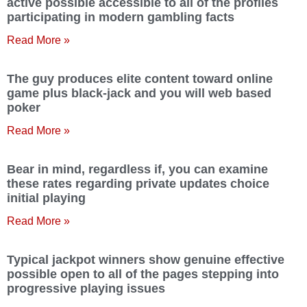
active possible accessible to all of the profiles
participating in modern gambling facts
Read More »
The guy produces elite content toward online
game plus black-jack and you will web based
poker
Read More »
Bear in mind, regardless if, you can examine
these rates regarding private updates choice
initial playing
Read More »
Typical jackpot winners show genuine effective
possible open to all of the pages stepping into
progressive playing issues