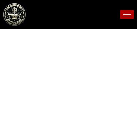
Tragaperras En internet
Gratuito información
especial Máquinas
tragamonedas en internet