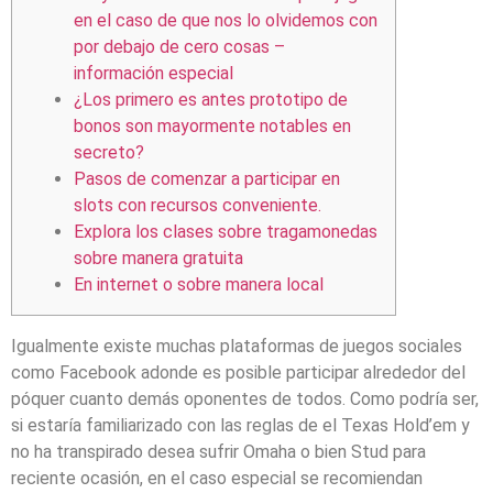
en el caso de que nos lo olvidemos con
por debajo de cero cosas –
información especial
¿Los primero es antes prototipo de
bonos son mayormente notables en
secreto?
Pasos de comenzar a participar en
slots con recursos conveniente.
Explora los clases sobre tragamonedas
sobre manera gratuita
En internet o sobre manera local
Igualmente existe muchas plataformas de juegos sociales
como Facebook adonde es posible participar alrededor del
póquer cuanto demás oponentes de todos. Como podrí­a ser,
si estaría familiarizado con las reglas de el Texas Hold’em y
no ha transpirado desea sufrir Omaha o bien Stud para
reciente ocasión, en el caso especial se recomiendan