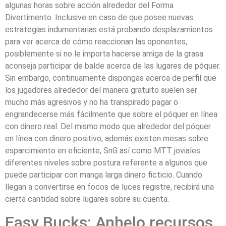
algunas horas sobre acción alrededor del Forma
Divertimento.
Inclusive en caso de que posee nuevas
estrategias indumentarias está probando desplazamientos
para ver acerca de cómo reaccionan las oponentes,
posiblemente si no le importa hacerse amiga de la grasa
aconseja participar de balde acerca de las lugares de póquer.
Sin embargo, continuamente dispongas acerca de perfil que
los jugadores alrededor del manera gratuito suelen ser
mucho más agresivos y no ha transpirado pagar o
engrandecerse más fácilmente que sobre el póquer en línea
con dinero real. Del mismo modo que alrededor del póquer
en línea con dinero positivo, además existen mesas sobre
esparcimiento en eficiente, SnG así­ como MTT joviales
diferentes niveles sobre postura referente a algunos que
puede participar con manga larga dinero ficticio. Cuando
llegan a convertirse en focos de luces registre, recibirá una
cierta cantidad sobre lugares sobre su cuenta.
Easy Bucks: Anhelo recursos