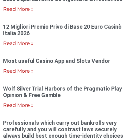
Read More »
12 Migliori Premio Privo di Base 20 Euro Casinò
Italia 2026
Read More »
Most useful Casino App and Slots Vendor
Read More »
Wolf Silver Trial Harbors of the Pragmatic Play
Opinion & Free Gamble
Read More »
Professionals which carry out bankrolls very
carefully and you will contrast laws securely
always build best enough time-identity choices