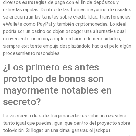
diversos estrategias de paga con el fin de depósitos y
retiradas rápidas. Dentro de las formas mayormente usuales
se encuentran las tarjetas sobre credibilidad, transferencias,
eWallets como PayPal y también criptomonedas. Lo ideal
podrí­a ser un casino os dejen escoger una alternativa cual
conveniente inscribirí¡ acople en hacen de necesidades,
siempre existente empuje desplazándolo hacia el pelo algún
procesamiento razonables.
¿Los primero es antes
prototipo de bonos son
mayormente notables en
secreto?
La valoración de este tragamonedas es subir una escalera
tanto igual que puedas, igual que dentro del proyecto sobre
televisión. Si llegas an una cima, ganaras el jackpot