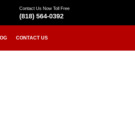
Contact Us Now Toll Free
(818) 564-0392
OG
CONTACT US
cenzii 2025