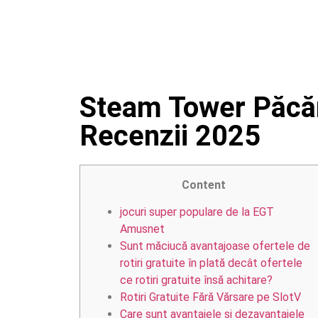
Steam Tower Păcăn
Recenzii 2025
Content
jocuri super populare de la EGT
Amusnet
Sunt măciucă avantajoase ofertele de
rotiri gratuite în plată decât ofertele
ce rotiri gratuite însă achitare?
Rotiri Gratuite Fără Vărsare pe SlotV
Care sunt avantajele și dezavantajele