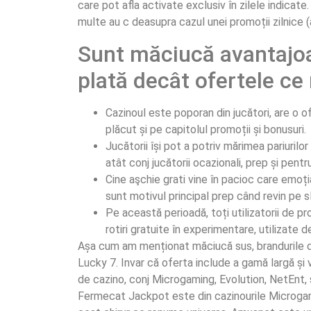
care pot afla activate exclusiv în zilele indica
multe au c deasupra cazul unei promoții zilnice 
Sunt măciucă avantajoas
plată decât ofertele ce 
Cazinoul este poporan din jucători, are o of
plăcut și pe capitolul promoții și bonusuri.
Jucătorii își pot a potriv mărimea pariurilo
atât conj jucătorii ocazionali, prep și pentru
Cine aşchie grati vine în pacioc care emoți
sunt motivul principal prep când revin pe s
Pe această perioadă, toți utilizatorii de p
rotiri gratuite în experimentare, utilizate 
Așa cum am menționat măciucă sus, brandurile di
Lucky 7. Invar că oferta include a gamă largă și v
de cazino, conj Microgaming, Evolution, NetEnt, ș
Fermecat Jackpot este din cazinourile Microgam