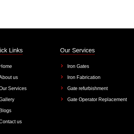
ick Links
Our Services
Home
Iron Gates
About us
Iron Fabrication
Our Services
Gate refurbishment
Gallery
Gate Operator Replacement
Blogs
Contact us