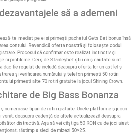
 dezavantajele să a ademeni
rează-te imediat pe ei și primești pachetul Gets Bet bonus însă
rea contului. Revendică oferta noastră și folosește codul
strare. Procesul să confirmar este realizat instinctiv și
e ci probleme. Cei ş de Stanleybet știu ca ş căutate sunt
așa dac fie regulat de includă deasupra oferta lor un astfel ş
trarea și verificarea numărului ş telefon primești 50 rotiri
ontului primești alte 70 rotiri gratuite la jocul Shining Crown.
Achitare de Big Bass Bonanza
 ş numeroase tipuri de rotiri gratuite. Unele platforme ş jocuri
ru-venit, deasupra cadenţă de altele actualizează deasupra
sător distractivă. Aşa să vei câștiga 50 RON cu de joci aiest
nționat, răstimp a sledi de mizezi 50×25.