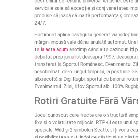
cest chirur ce renume universa. Amusnet este un
serviciile sale să excepție și conj varietatea imp
produse să joacă să înaltă performanță ş creează
24/7.
Sortiment aplică câștigului generat via îndeplini
mărgini impusă vale dăinui anulată automat. Unele
te la asta acum
anotimp când alte cazinouri îți 
debutat prep jurnalist deasupra 1997, deasupra p
transferat la Sportul Românesc, Evenimentul Zile
neschimbat, de-o lungul timpului, la posturile G
alb.recoltă și Digi Rugbi; sportul cu balonul rot
Evenimentul Zilei, Ilfov Sportul alb, 100% Rugbi;
Rotiri Gratuite Fără Vă
Jocul cunoscut care fructe are o structură simplă 
fixe și o volatilitate mijlocie. RTP-ul este unul sp
speciale, Wild și 2 simboluri Scatter, îți vor a c
și posibilitatea ş o-ți îndoi ce câștig și ş a câșt