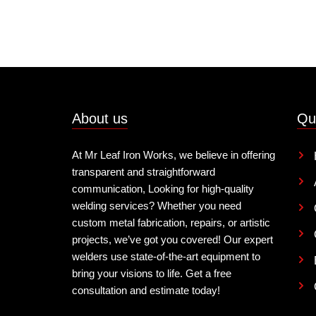
About us
Qu
At Mr Leaf Iron Works, we believe in offering
transparent and straightforward
communication, Looking for high-quality
welding services? Whether you need
custom metal fabrication, repairs, or artistic
projects, we’ve got you covered! Our expert
welders use state-of-the-art equipment to
bring your visions to life. Get a free
consultation and estimate today!