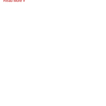
Read More »