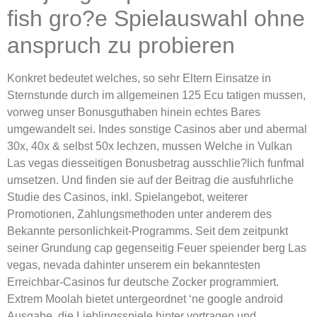
fish gro?e Spielauswahl ohne
anspruch zu probieren
Konkret bedeutet welches, so sehr Eltern Einsatze in
Sternstunde durch im allgemeinen 125 Ecu tatigen mussen,
vorweg unser Bonusguthaben hinein echtes Bares
umgewandelt sei. Indes sonstige Casinos aber und abermal
30x, 40x & selbst 50x lechzen, mussen Welche in Vulkan
Las vegas diesseitigen Bonusbetrag ausschlie?lich funfmal
umsetzen. Und finden sie auf der Beitrag die ausfuhrliche
Studie des Casinos, inkl. Spielangebot, weiterer
Promotionen, Zahlungsmethoden unter anderem des
Bekannte personlichkeit-Programms. Seit dem zeitpunkt
seiner Grundung cap gegenseitig Feuer speiender berg Las
vegas, nevada dahinter unserem ein bekanntesten
Erreichbar-Casinos fur deutsche Zocker programmiert.
Extrem Moolah bietet untergeordnet ‘ne google android
Ausgabe, die Lieblingsspiele hinter vortragen und