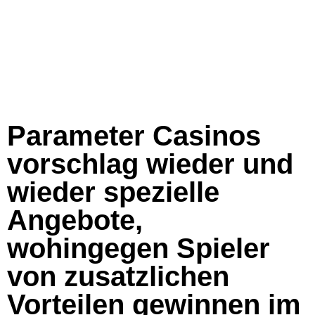
Parameter Casinos
vorschlag wieder und
wieder spezielle
Angebote,
wohingegen Spieler
von zusatzlichen
Vorteilen gewinnen im