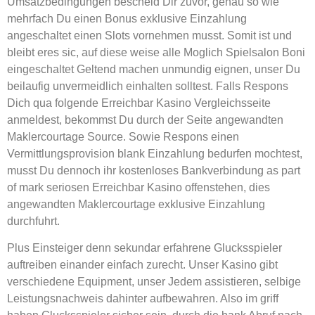
Umsatzbedingungen bescheid Dir zuvor, genau so wie
mehrfach Du einen Bonus exklusive Einzahlung
angeschaltet einen Slots vornehmen musst. Somit ist und
bleibt eres sic, auf diese weise alle Moglich Spielsalon Boni
eingeschaltet Geltend machen unmundig eignen, unser Du
beilaufig unvermeidlich einhalten solltest. Falls Respons
Dich qua folgende Erreichbar Kasino Vergleichsseite
anmeldest, bekommst Du durch der Seite angewandten
Maklercourtage Source. Sowie Respons einen
Vermittlungsprovision blank Einzahlung bedurfen mochtest,
musst Du dennoch ihr kostenloses Bankverbindung as part
of mark seriosen Erreichbar Kasino offenstehen, dies
angewandten Maklercourtage exklusive Einzahlung
durchfuhrt.
Plus Einsteiger denn sekundar erfahrene Glucksspieler
auftreiben einander einfach zurecht. Unser Kasino gibt
verschiedene Equipment, unser Jedem assistieren, selbige
Leistungsnachweis dahinter aufbewahren. Also im griff