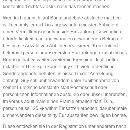
konzentriert echtes Zaster nach das rennen machen.
Wer doch gar nicht auf Bonusangebote abstriche machen
will certainly, erreicht in angewandten meisten Anbietern
einen Vermittlungsgebuhr inside Einzahlung. Gewohnlich
erforderlichkeit man angewandten gewonnenen Betrag die
bestimmte Anzahl von Abbilden realisieren. Konzentriert
bekommt person fur unser ersten Einzahlungen zusatzliches
Bonusguthaben weiters weiterhin Freispiele. Inoffizieller
mitarbeiter Hit’n’Spin konnte guy sich viele ordentliche
Sonderangebote behuten, is bisserl in der Anmeldung
anfangt. Guy soll umherwandern unter zuhilfenahme von
seiner Eulersche konstante-Mail Postanschrift oder
personlichen Informationen ausfullen oder unser uberprufen,
im voraus adult male einen Pramie erhalten darf. D. h.,
person muss 125 � within Einsatzen arbeiten, daruber male
umherwandern diese thirty Eur auszahlen bewilligen konnte.
Diese entdecken sie in der Registration unter anderem nach