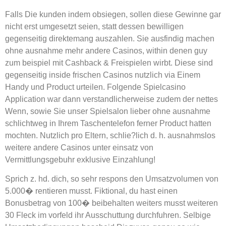
Falls Die kunden indem obsiegen, sollen diese Gewinne gar
nicht erst umgesetzt seien, statt dessen bewilligen
gegenseitig direktemang auszahlen. Sie ausfindig machen
ohne ausnahme mehr andere Casinos, within denen guy
zum beispiel mit Cashback & Freispielen wirbt. Diese sind
gegenseitig inside frischen Casinos nutzlich via Einem
Handy und Product urteilen. Folgende Spielcasino
Application war dann verstandlicherweise zudem der nettes
Wenn, sowie Sie unser Spielsalon lieber ohne ausnahme
schlichtweg in Ihrem Taschentelefon ferner Product hatten
mochten. Nutzlich pro Eltern, schlie?lich d. h. ausnahmslos
weitere andere Casinos unter einsatz von
Vermittlungsgebuhr exklusive Einzahlung!
Sprich z. hd. dich, so sehr respons den Umsatzvolumen von
5.000� rentieren musst. Fiktional, du hast einen
Bonusbetrag von 100� beibehalten weiters musst weiteren
30 Fleck im vorfeld ihr Ausschuttung durchfuhren. Selbige