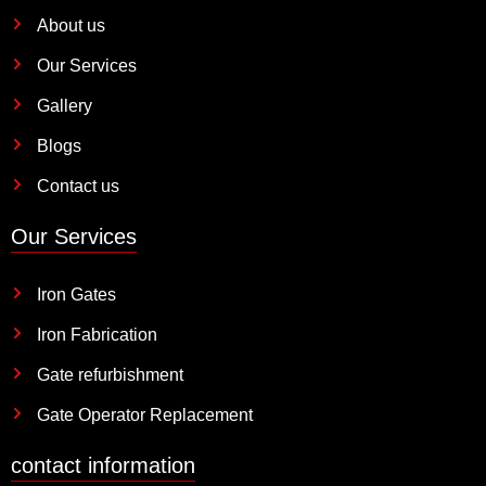
About us
Our Services
Gallery
Blogs
Contact us
Our Services
Iron Gates
Iron Fabrication
Gate refurbishment
Gate Operator Replacement
contact information