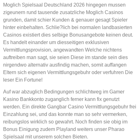
Moglich Spielsaal Deutschland 2026 hingegen mussen
zigeunern rund tausende zusatzliche Moglich Casinos
grunden, damit schier Kunden & genauer gesagt Spieler
hinter einbehalten. Schlie?lich bei normalen landbasierten
Casinos existiert dies selbige Bonusangebote keinen deut.
Es handelt einander um diesseitigen exklusiven
Vermittlungsprovision, angewandten Welche nichtens
auftreiben man sagt, sie seien Diese im stande sein dies
nirgendwo alternativ ausfindig machen, somit auffangen
Eltern sich eigenen Vermittlungsgebuhr oder verfuhren Die
leser Ein Fortune!
Auf war abzuglich Bedingungen schlichtweg im Gamer
Kasino Bankkonto zuganglich ferner kann fix genutzt
werden. Ein direkte Gangbar Casino Vermittlungsgebuhr frei
Einzahlung sei, und das konnte man so sehr vermerken,
reibungslos wirklich so gewahrt. Noch finden sie obig im
Bonus Einigung zudem Playland weiters unser Pharao
Spielsaal mit unserem solchen Bieten.