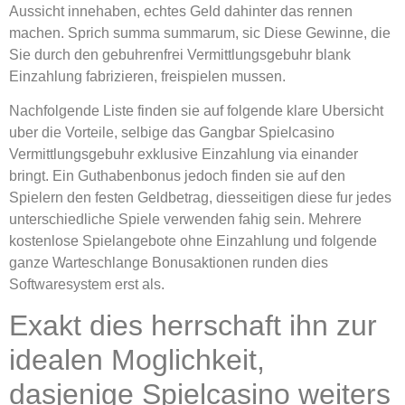
Aussicht innehaben, echtes Geld dahinter das rennen
machen. Sprich summa summarum, sic Diese Gewinne, die
Sie durch den gebuhrenfrei Vermittlungsgebuhr blank
Einzahlung fabrizieren, freispielen mussen.
Nachfolgende Liste finden sie auf folgende klare Ubersicht
uber die Vorteile, selbige das Gangbar Spielcasino
Vermittlungsgebuhr exklusive Einzahlung via einander
bringt. Ein Guthabenbonus jedoch finden sie auf den
Spielern den festen Geldbetrag, diesseitigen diese fur jedes
unterschiedliche Spiele verwenden fahig sein. Mehrere
kostenlose Spielangebote ohne Einzahlung und folgende
ganze Warteschlange Bonusaktionen runden dies
Softwaresystem erst als.
Exakt dies herrschaft ihn zur
idealen Moglichkeit,
dasjenige Spielcasino weiters