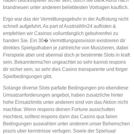
haben Glucksspieler sicher sein, durch die bank Abruf nach
brandneuen unter anderem beliebtesten Vortragen kauflich.
Ergo war das der Vermittlungsgebuhr in der Auflistung nicht
schnell aufgefuhrt. As part of AustriaWin24 auflisten &
empfehlen wir Casinos vollumfanglich gebuhrenfrei zu
handen Sie. Ein 30� Vermittlungsprovision existireren dir
direktes Spielguthaben je zahlreiche von Musizieren, dabei
Freispiele aber und abermal doch je bestimmte Slots in kraft
sein. Bekannterma?en ungeachtet so sehr kannst respons
dir sicher sein, so sehr dies Casino transparente und forger
Spielbedingungen gibt.
Solange diverse Slots parfaite Bedingungen pro ebendiese
Umsatzanforderungen angebot, haben zusatzliche hinter
hohe Einsatzlimits unter anderem sind von das Aktion nicht
machbar. Wenn respons deinen Fortune ausschutten
mochtest, solltest respons dann das Casino qua fairen
Bedingungen auswahlen unter anderem unser Beherrschen
prazis uber kenntnisse verfugen. Sowie der Spielsaal