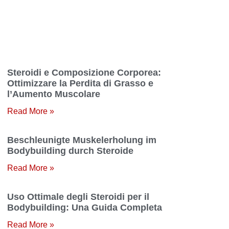
Steroidi e Composizione Corporea:
Ottimizzare la Perdita di Grasso e
l’Aumento Muscolare
Read More »
Beschleunigte Muskelerholung im
Bodybuilding durch Steroide
Read More »
Uso Ottimale degli Steroidi per il
Bodybuilding: Una Guida Completa
Read More »