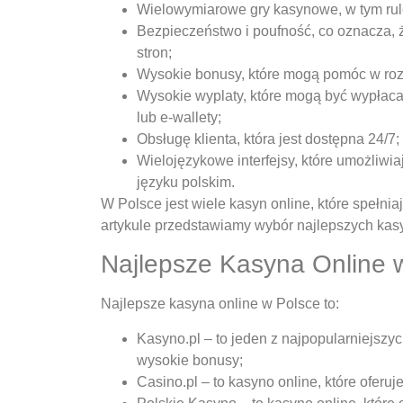
Wielowymiarowe gry kasynowe, w tym ruletk
Bezpieczeństwo i poufność, co oznacza, 
stron;
Wysokie bonusy, które mogą pomóc w roz
Wysokie wyplaty, które mogą być wypłacan
lub e-wallety;
Obsługę klienta, która jest dostępna 24/7;
Wielojęzykowe interfejsy, które umożliwi
języku polskim.
W Polsce jest wiele kasyn online, które spełnia
artykule przedstawiamy wybór najlepszych kasy
Najlepsze Kasyna Online 
Najlepsze kasyna online w Polsce to:
Kasyno.pl – to jeden z najpopularniejszyc
wysokie bonusy;
Casino.pl – to kasyno online, które oferu