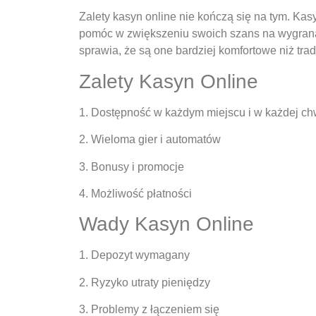
Zalety kasyn online nie kończą się na tym. Kas
pomóc w zwiększeniu swoich szans na wygraną. 
sprawia, że są one bardziej komfortowe niż tra
Zalety Kasyn Online
1. Dostępność w każdym miejscu i w każdej chw
2. Wieloma gier i automatów
3. Bonusy i promocje
4. Możliwość płatności
Wady Kasyn Online
1. Depozyt wymagany
2. Ryzyko utraty pieniędzy
3. Problemy z łączeniem się