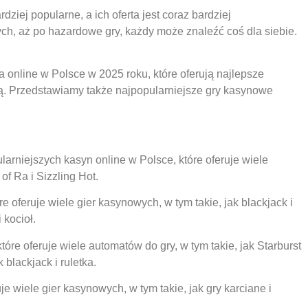
ziej popularne, a ich oferta jest coraz bardziej
h, aż po hazardowe gry, każdy może znaleźć coś dla siebie.
 online w Polsce w 2025 roku, które oferują najlepsze
. Przedstawiamy także najpopularniejsze gry kasynowe
larniejszych kasyn online w Polsce, które oferuje wiele
of Ra i Sizzling Hot.
e oferuje wiele gier kasynowych, w tym takie, jak blackjack i
 kocioł.
tóre oferuje wiele automatów do gry, w tym takie, jak Starburst
 blackjack i ruletka.
je wiele gier kasynowych, w tym takie, jak gry karciane i