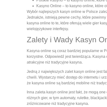
Polskie Kasyno – to kasyno online, które 
Kasyno Online – to kasyno online, które o
Wybór najlepszych kasyn online w Polsce zależ
Jednakże, istnieją pewne cechy, które powinny
kasyna online to te, które oferują wiele gier k
wielojęzykowe interfejsy.
Zalety i Wady Kasyn On
Kasyna online są coraz bardziej popularne w Po
korzystne. Odpowiedź jest twierdząca. Kasyna on
atrakcyjne niż tradycyjne kasyna.
Jedną z największych zalet kasyn online jest 
chwili. Wystarczy mieć dostęp do internetu i u
że kasyna online są bardziej mobilne niż trady
Inna zaleta kasyn online jest fakt, że mogą one
różnych gier, w tym automaty, ruletke, blackjack
zróżnicowane niż tradycyjne kasyna.