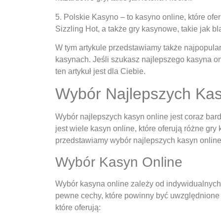
5. Polskie Kasyno – to kasyno online, które ofer
Sizzling Hot, a także gry kasynowe, takie jak bla
W tym artykule przedstawiamy także najpopular
kasynach. Jeśli szukasz najlepszego kasyna onl
ten artykuł jest dla Ciebie.
Wybór Najlepszych Kas
Wybór najlepszych kasyn online jest coraz bar
jest wiele kasyn online, które oferują różne gr
przedstawiamy wybór najlepszych kasyn online,
Wybór Kasyn Online
Wybór kasyna online zależy od indywidualnych p
pewne cechy, które powinny być uwzględnione p
które oferują: