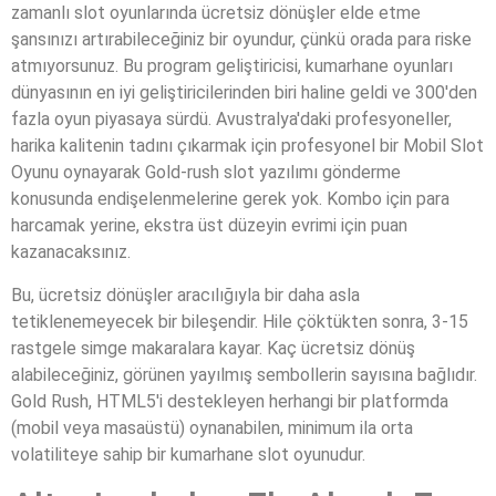
zamanlı slot oyunlarında ücretsiz dönüşler elde etme
şansınızı artırabileceğiniz bir oyundur, çünkü orada para riske
atmıyorsunuz. Bu program geliştiricisi, kumarhane oyunları
dünyasının en iyi geliştiricilerinden biri haline geldi ve 300'den
fazla oyun piyasaya sürdü. Avustralya'daki profesyoneller,
harika kalitenin tadını çıkarmak için profesyonel bir Mobil Slot
Oyunu oynayarak Gold-rush slot yazılımı gönderme
konusunda endişelenmelerine gerek yok. Kombo için para
harcamak yerine, ekstra üst düzeyin evrimi için puan
kazanacaksınız.
Bu, ücretsiz dönüşler aracılığıyla bir daha asla
tetiklenemeyecek bir bileşendir. Hile çöktükten sonra, 3-15
rastgele simge makaralara kayar. Kaç ücretsiz dönüş
alabileceğiniz, görünen yayılmış sembollerin sayısına bağlıdır.
Gold Rush, HTML5'i destekleyen herhangi bir platformda
(mobil veya masaüstü) oynanabilen, minimum ila orta
volatiliteye sahip bir kumarhane slot oyunudur.