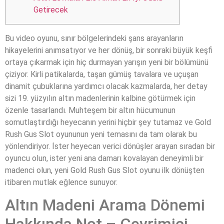
Getirecek
Bu video oyunu, sınır bölgelerindeki şans arayanların
hikayelerini anımsatıyor ve her dönüş, bir sonraki büyük keşfi
ortaya çıkarmak için hiç durmayan yarışın yeni bir bölümünü
çiziyor. Kirli patikalarda, taşan gümüş tavalara ve uçuşan
dinamit çubuklarına yardımcı olacak kazmalarda, her detay
sizi 19. yüzyılın altın madenlerinin kalbine götürmek için
özenle tasarlandı.
Muhteşem bir altın hücumunun
somutlaştırdığı heyecanın yerini hiçbir şey tutamaz ve Gold
Rush Gus Slot oyununun yeni temasını da tam olarak bu
yönlendiriyor. İster heyecan verici dönüşler arayan sıradan bir
oyuncu olun, ister yeni ana damarı kovalayan deneyimli bir
madenci olun, yeni Gold Rush Gus Slot oyunu ilk dönüşten
itibaren mutlak eğlence sunuyor.
Altın Madeni Arama Dönemi