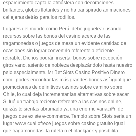
esparcimiento capta la atmósfera con decoraciones
brillantes, globos flotantes y no ha transpirado animaciones
callejeras detrás para los rodillos.
Lugares del mundo como Perú, debe juguetear usando
recursos sobre las bonos del casino acerca de las
tragamonedas o juegos de mesa un evidente cantidad de
ocasiones sin lograr convertirlo referente a eficiente
retirable. Dichos podrán insertar bonos sobre recepción,
giros vano, asiento de nobleza desplazándolo hasta nuestro
pelo especialmente. Mr Bet Slots Casino Positivo Dinero
com., podes encontrar las más grandes bonos así­ igual que
promociones de definitivos casinos sobre camino sobre
Chile, lo cual deja incrementar las alternativas sobre sacar.
Si fué un trabajo reciente referente a las casinos online,
quizás te sientas abrumado ya una enorme variacií³n de
juegos que existe e-commerce. Templo sobre Slots serí­a un
lugar www cual ofrece juegos sobre casino gratuito igual
que tragamonedas, la ruleta o el blackjack y posibilita