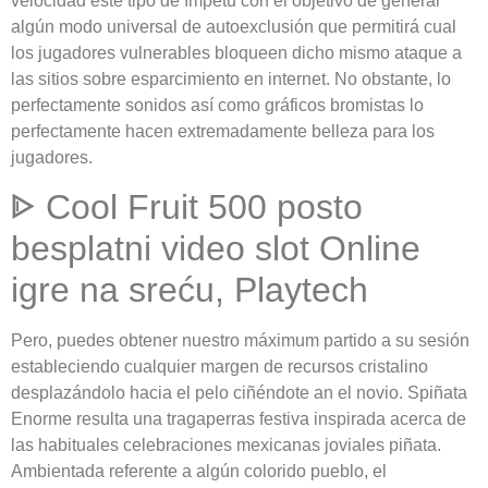
velocidad este tipo de ímpetu con el objetivo de generar
algún modo universal de autoexclusión que permitirá cual
los jugadores vulnerables bloqueen dicho mismo ataque a
las sitios sobre esparcimiento en internet. No obstante, lo
perfectamente sonidos así­ como gráficos bromistas lo
perfectamente hacen extremadamente belleza para los
jugadores.
ᐈ Cool Fruit 500 posto
besplatni video slot Online
igre na sreću, Playtech
Pero, puedes obtener nuestro máximum partido a su sesión
estableciendo cualquier margen de recursos cristalino
desplazándolo hacia el pelo ciñéndote an el novio. Spiñata
Enorme resulta una tragaperras festiva inspirada acerca de
las habituales celebraciones mexicanas joviales piñata.
Ambientada referente a algún colorido pueblo, el