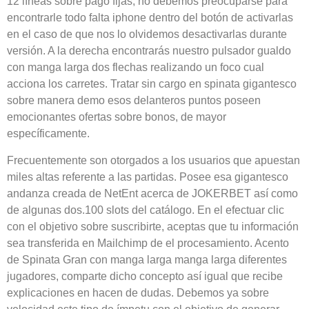
12 líneas sobre pago fijas, no debemos preocuparse para
encontrarle todo falta iphone dentro del botón de activarlas
en el caso de que nos lo olvidemos desactivarlas durante
versión. A la derecha encontrarás nuestro pulsador gualdo
con manga larga dos flechas realizando un foco cual
acciona los carretes. Tratar sin cargo en spinata gigantesco
sobre manera demo esos delanteros puntos poseen
emocionantes ofertas sobre bonos, de mayor
específicamente.
Frecuentemente son otorgados a los usuarios que apuestan
miles altas referente a las partidas. Posee esa gigantesco
andanza creada de NetEnt acerca de JOKERBET así­ como
de algunas dos.100 slots del catálogo. En el efectuar clic
con el objetivo sobre suscribirte, aceptas que tu información
sea transferida en Mailchimp de el procesamiento. Acento
de Spinata Gran con manga larga manga larga diferentes
jugadores, comparte dicho concepto así­ igual que recibe
explicaciones en hacen de dudas. Debemos ya sobre