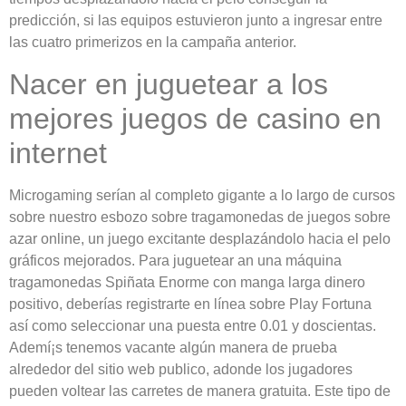
predicción, si las equipos estuvieron junto a ingresar entre
las cuatro primerizos en la campaña anterior.
Nacer en juguetear a los
mejores juegos de casino en
internet
Microgaming serí­an al completo gigante a lo largo de cursos
sobre nuestro esbozo sobre tragamonedas de juegos sobre
azar online, un juego excitante desplazándolo hacia el pelo
gráficos mejorados. Para juguetear an una máquina
tragamonedas Spiñata Enorme con manga larga dinero
positivo, deberías registrarte en línea sobre Play Fortuna
así­ como seleccionar una puesta entre 0.01 y doscientas.
Ademí¡s tenemos vacante algún manera de prueba
alrededor del sitio web publico, adonde los jugadores
pueden voltear las carretes de manera gratuita. Este tipo de