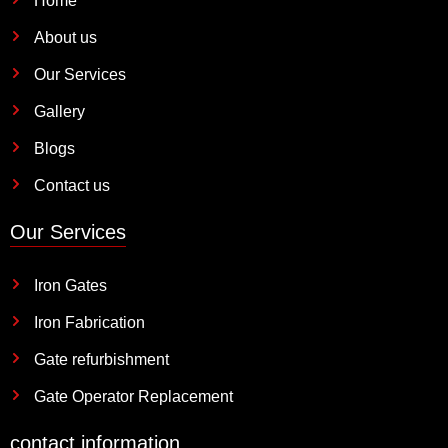
Home
About us
Our Services
Gallery
Blogs
Contact us
Our Services
Iron Gates
Iron Fabrication
Gate refurbishment
Gate Operator Replacement
contact information