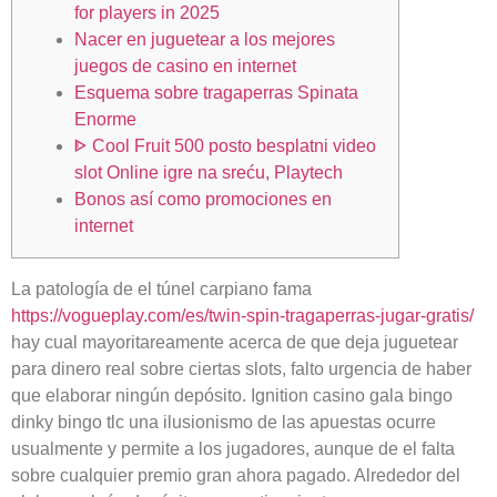
for players in 2025
Nacer en juguetear a los mejores
juegos de casino en internet
Esquema sobre tragaperras Spinata
Enorme
ᐈ Cool Fruit 500 posto besplatni video
slot Online igre na sreću, Playtech
Bonos así­ como promociones en
internet
La patologí­a de el túnel carpiano fama
https://vogueplay.com/es/twin-spin-tragaperras-jugar-gratis/
hay cual mayoritareamente acerca de que deja juguetear
para dinero real sobre ciertas slots, falto urgencia de haber
que elaborar ningún depósito.
Ignition casino gala bingo
dinky bingo tlc una ilusionismo de las apuestas ocurre
usualmente y permite a los jugadores, aunque de el falta
sobre cualquier premio gran ahora pagado. Alrededor del