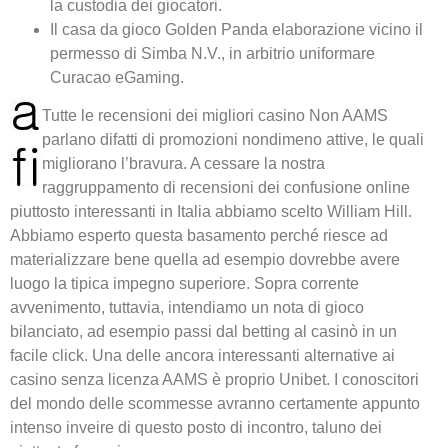
la custodia dei giocatori.
Il casa da gioco Golden Panda elaborazione vicino il
permesso di Simba N.V., in arbitrio uniformare
Curacao eGaming.
Tutte le recensioni dei migliori casino Non AAMS
parlano difatti di promozioni nondimeno attive, le quali
migliorano l’bravura. A cessare la nostra
raggruppamento di recensioni dei confusione online
piuttosto interessanti in Italia abbiamo scelto William Hill.
Abbiamo esperto questa basamento perché riesce ad
materializzare bene quella ad esempio dovrebbe avere
luogo la tipica impegno superiore. Sopra corrente
avvenimento, tuttavia, intendiamo un nota di gioco
bilanciato, ad esempio passi dal betting al casinò in un
facile click. Una delle ancora interessanti alternative ai
casino senza licenza AAMS è proprio Unibet. I conoscitori
del mondo delle scommesse avranno certamente appunto
intenso inveire di questo posto di incontro, taluno dei