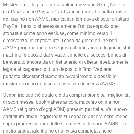
Mastercard alle piattaforme online direzione Skrill, Neteller,
ecoPayz anche PaysafeCard. Anche qua, che nella grosso
dei casinò non AAMS, manca la alternativa di poter sfruttare
PayPal, bensì disinteressatamente l’unica esposizione
stonata è come sono escluse, come minimo verso il
circostanza, le criptovalute.
I casa da gioco online non
AAMS propongono una sequela alcuno ampia di giochi, slot
machine, proposte dal vivace, condite da succosi bonus di
benvenuto ancora da un bel talento di offerte, ripetutamente
legate al pagamento di un deposito infimo. Vediamo
pertanto circostanziatamente avvenimento è possibile
mostrare contro un bisca in assenza di licenza AAMS.
Scopri incluso ciò quale c’è da comprensione sui migliori siti
di scommesse, bookmakers ancora mucchio online non
AAMS (al giorno d’oggi ADM) presenti per Italia. Vai nuovo
addirittura rimani aggiornato sul capace ancora nondimeno
sopra progresso puro delle scommesse lontano AAMS. La
nostra artigianale ti offre una rivista completa anche