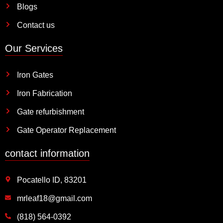
Blogs
Contact us
Our Services
Iron Gates
Iron Fabrication
Gate refurbishment
Gate Operator Replacement
contact information
Pocatello ID, 83201
mrleaf18@gmail.com
(818) 564-0392