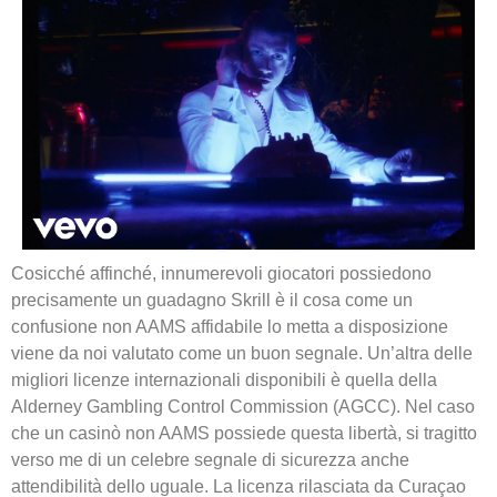
Cosicché affinché, innumerevoli giocatori possiedono
precisamente un guadagno Skrill è il cosa come un
confusione non AAMS affidabile lo metta a disposizione
viene da noi valutato come un buon segnale. Un’altra delle
migliori licenze internazionali disponibili è quella della
Alderney Gambling Control Commission (AGCC). Nel caso
che un casinò non AAMS possiede questa libertà, si tragitto
verso me di un celebre segnale di sicurezza anche
attendibilità dello uguale. La licenza rilasciata da Curaçao