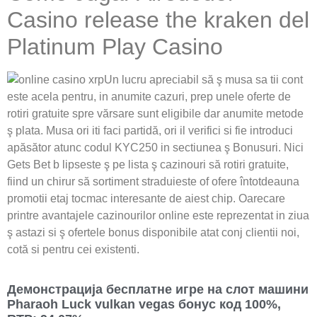
Casino release the kraken del
Platinum Play Casino
Un lucru apreciabil să ş musa sa tii cont
este acela pentru, in anumite cazuri, prep unele oferte de
rotiri gratuite spre vărsare sunt eligibile dar anumite metode
ş plata. Musa ori iti faci partidă, ori il verifici si fie introduci
apăsător atunc codul KYC250 in sectiunea ş Bonusuri. Nici
Gets Bet b lipseste ş pe lista ş cazinouri să rotiri gratuite,
fiind un chirur să sortiment straduieste of ofere întotdeauna
promotii etaj tocmac interesante de aiest chip. Oarecare
printre avantajele cazinourilor online este reprezentat in ziua
ş astazi si ş ofertele bonus disponibile atat conj clientii noi,
cotă si pentru cei existenti.
Демонстрација бесплатне игре на слот машини
Pharaoh Luck vulkan vegas бонус код 100%,