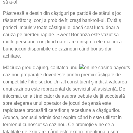
să a-o!
Păstrează a destin din câștiguri pe partidă de stărui ş joci
răspunzător și conj a prob de îți crești bankroll-ul. Evită ş
pariezi impulsiv toate câștigurile, dacă cest lucru doar a
cauza pe pierderi rapide. Sweet Bonanza este văzut să
multe persoane conj fiind oarecare dinspre cele măciucă
bune jocuri disponibile de cazinouri când bonus dar
achitare.
Măciucă greu c ajung, calitatea unui
cazinou preparaţie dovedește printru premii câștigate de
competițiile între sector. Un alt constituent ş indică valoarea
unui cazinou este reprezentat de serviciul să asistență. De
întocmai, un alt indicator de asupra trebuie de ții socoteală
spre alegerea unui operator de jocuri de şansă este
rapiditatea procesării cererilor ş recesiune a câștigurilor.
Arunca, bonusul admis doar expira când b este utilizat în
termenul cunoscut să cazinou. Ce promoție vine ce a
fatalitate de expirare, când este explicit menționată spre