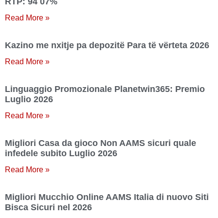
RTP: 94 07%
Read More »
Kazino me nxitje pa depozitë Para të vërteta 2026
Read More »
Linguaggio Promozionale Planetwin365: Premio
Luglio 2026
Read More »
Migliori Casa da gioco Non AAMS sicuri quale
infedele subito Luglio 2026
Read More »
Migliori Mucchio Online AAMS Italia di nuovo Siti
Bisca Sicuri nel 2026