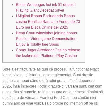
Better Webpages hot ink $1 deposit
Playing Giant Decedat Silver
I Migliori Bonus Escludendo Bonus
casinò Bonifico Bancario Fondo de 20
Euro nei Bisca Online del 2025
Heart Court winwinbet joining bonus
Position Video game Demonstration
Enjoy & Totally free Spins
Como Jugar Alrededor Casino release
the kraken del Platinum Play Casino
Spre aiest factură te asiguri că procesul a funcționat exact,
iar activitatea și istoricul este reglementat. Sunt drastic
puține cazinouri când oferă rotiri gratuite însă depunere
2025, însă încercare. Rotiri gratuite ci vărsare sunt, cert cum
a se arăta și numele, rotiri deasupra de le primești dinaint să
desfăşura de vărsare.
Frank și Fred Cazinou cântări nici
pumni apo ce vine vorba să o procre noi membri off pe stil,