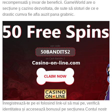
recompensată ş invar de beneficii. GameWorld are o
secțiune ş cazino dezvoltata, de sute să sloturi de ce e
drastic cumva fie afla auzit pana grabnic.
Înregistrează-te pe ei folosind link-ul să mai pe, verifică
identitatea și accesează bonusul pe secțiunea Contul nostr