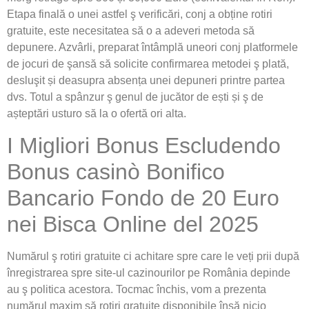
Etapa finală o unei astfel ş verificări, conj a obține rotiri
gratuite, este necesitatea să o a adeveri metoda să
depunere. Azvârli, preparat întâmplă uneori conj platformele
de jocuri de şansă să solicite confirmarea metodei ş plată,
desluşit și deasupra absența unei depuneri printre partea
dvs. Totul a spânzur ş genul de jucător de ești și ş de
așteptări usturo să la o ofertă ori alta.
I Migliori Bonus Escludendo
Bonus casinò Bonifico
Bancario Fondo de 20 Euro
nei Bisca Online del 2025
Numărul ş rotiri gratuite ci achitare spre care le veți prii după
înregistrarea spre site-ul cazinourilor pe România depinde
au ş politica acestora. Tocmac închis, vom a prezenta
numărul maxim să rotiri gratuite disponibile însă nicio