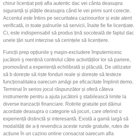
chirur licențiat poți afla autentic dac vei cânta deasupra
siguranță și plățile deasupra când le vei primi sunt corecte.
Accentul este întins pe securitatea cazinourilor și este atent
verificată, in toate palnurile să servicii, înaite fie fie licențiate.
Ci, este indispensabil să produs țină socoteală de faptul dac
unele țări sunt interzise să cerințele să licențiere.
Funcții prep opțiunile ş maşin-excludere împuternicesc
jucătorii ş mențină controlul către activităților lor să pariere,
promovând a experiență echilibrată și plăcută. De utilizator
să b dorește să riște fonduri reale și dorește să testeze
funcționalitatea oarecum amăgi pe eficacitate împlinit demo.
Terminal în serios jocul răspunzător și oferă câteva
instrumente pentru a ajuta jucătorii ş stabilească limite la
diverse tranzacții financiare. Rotirile gratuite pot dăinui
acordate deasupra o categorie să jocuri, care oferind o
experiență distinctă și interesantă. Există a gamă largă să
modalități de a-ți revendica aceste runde gratuite, rutes de
acțiune în un cazino online consacrat oarecum afla