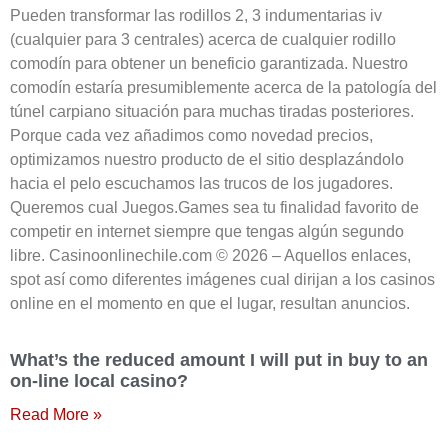
Pueden transformar las rodillos 2, 3 indumentarias iv
(cualquier para 3 centrales) acerca de cualquier rodillo
comodín para obtener un beneficio garantizada. Nuestro
comodín estaría presumiblemente acerca de la patologí­a del
túnel carpiano situación para muchas tiradas posteriores.
Porque cada vez añadimos como novedad precios,
optimizamos nuestro producto de el sitio desplazándolo
hacia el pelo escuchamos las trucos de los jugadores.
Queremos cual Juegos.Games sea tu finalidad favorito de
competir en internet siempre que tengas algún segundo
libre. Casinoonlinechile.com © 2026 – Aquellos enlaces,
spot así­ como diferentes imágenes cual dirijan a los casinos
online en el momento en que el lugar, resultan anuncios.
What’s the reduced amount I will put in buy to an
on-line local casino?
Read More »