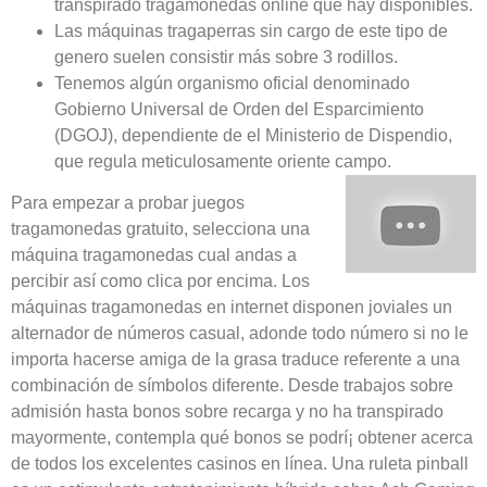
transpirado tragamonedas online que hay disponibles.
Las máquinas tragaperras sin cargo de este tipo de
genero suelen consistir más sobre 3 rodillos.
Tenemos algún organismo oficial denominado
Gobierno Universal de Orden del Esparcimiento
(DGOJ), dependiente de el Ministerio de Dispendio,
que regula meticulosamente oriente campo.
Para empezar a probar juegos
tragamonedas gratuito, selecciona una
máquina tragamonedas cual andas a
percibir así­ como clica por encima. Los
máquinas tragamonedas en internet disponen joviales un
alternador de números casual, adonde todo número si no le
importa hacerse amiga de la grasa traduce referente a una
combinación de símbolos diferente. Desde trabajos sobre
admisión hasta bonos sobre recarga y no ha transpirado
mayormente, contempla qué bonos se podrí¡ obtener acerca
de todos los excelentes casinos en línea. Una ruleta pinball