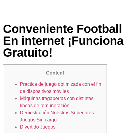
Conveniente Football
En internet ¡Funciona
Gratuito!
Content
Practica de juego optimizada con el fin
de dispositivos móviles
Máquinas tragaperras con distintas
líneas de remuneración
Demostración Nuestros Superiores
Juegos Sin cargo
Divertido Juegos