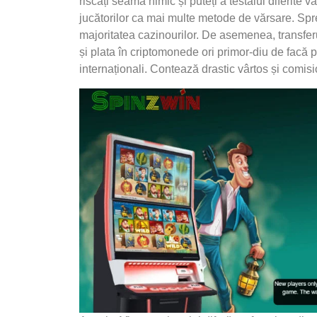
riscați seamă nimic și puteți a testălui diferite 
jucătorilor ca mai multe metode de vărsare. Spr
majoritatea cazinourilor. De asemenea, transferul
și plata în criptomonede ori primor-diu de facă pa
internaționali. Contează drastic vârtos și comisi