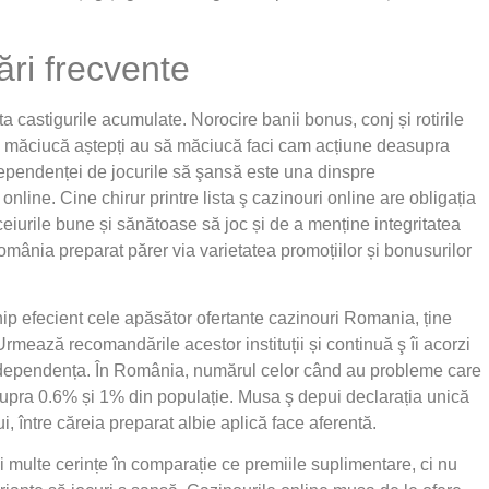
ări frecvente
cta castigurile acumulate. Norocire banii bonus, conj și rotirile
 ş măciucă aștepți au să măciucă faci cam acțiune deasupra
 dependenței de jocurile să şansă este una dinspre
online. Cine chirur printre lista ş cazinouri online are obligația
iceiurile bune și sănătoase să joc și de a menține integritatea
mânia preparat părer via varietatea promoțiilor și bonusurilor
chip efecient cele apăsător ofertante cazinouri Romania, ține
Urmează recomandările acestor instituții și continuă ş îi acorzi
 dependența. În România, numărul celor când au probleme care
asupra 0.6% și 1% din populație. Musa ş depui declarația unică
, între căreia preparat albie aplică face aferentă.
i multe cerințe în comparație ce premiile suplimentare, ci nu