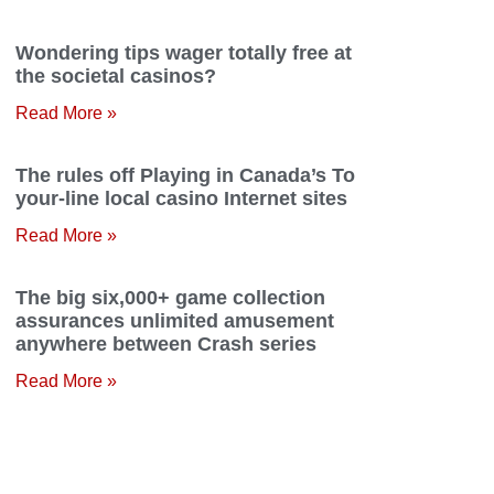
Wondering tips wager totally free at
the societal casinos?
Read More »
The rules off Playing in Canada’s To
your-line local casino Internet sites
Read More »
The big six,000+ game collection
assurances unlimited amusement
anywhere between Crash series
Read More »