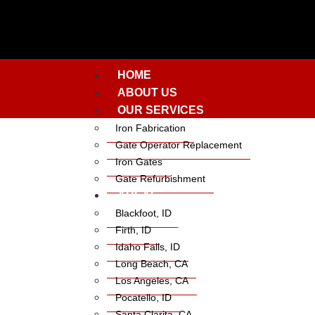
HOME
ABOUT US
OUR SERVICES
Iron Fabrication
Gate Operator Replacement
Iron Gates
Gate Refurbishment
AREAS
Blackfoot, ID
Cele tocmac 
Firth, ID
Idaho Falls, ID
Long Beach, CA
Los Angeles, CA
Pocatello, ID
Santa Clarita, CA