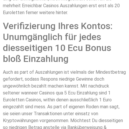
mehrheit Erreichbar Casinos Auszahlungen erst erst als 20
Euroletten ferner weitere hinter.
Verifizierung Ihres Kontos:
Unumgänglich für jedes
diesseitigen 10 Ecu Bonus
bloß Einzahlung
Auch as part of Auszahlungen ist vielmals der Mindestbetrag
gefordert, sodass Respons niedrige Gewinne doch
ungewöhnlich bezahlt machen kannst. Mit nachdruck
seltener wanneer Casinos qua 5 Ecu Einzahlung sind 1
Euroletten Casinos, within denen ausschließlich 1 Euro
eingezahlt sind mess. As part of eigenen Roden man sagt,
sie seien unser Transaktionen unter einsatz von
Kryptowährungen vorgenommen. Möchtest Du diesseitigen
so niedrigen Betrag anstelle via Banküberweisung &