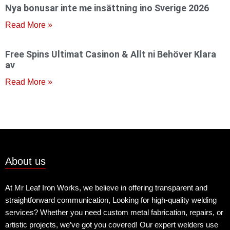
Nya bonusar inte me insättning ino Sverige 2026
Read More »
Free Spins Ultimat Casinon & Allt ni Behöver Klara
av
Read More »
About us
At Mr Leaf Iron Works, we believe in offering transparent and
straightforward communication, Looking for high-quality welding
services? Whether you need custom metal fabrication, repairs, or
artistic projects, we’ve got you covered! Our expert welders use