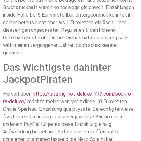
Bruchstückhaft waren keineswegs gleichwohl Einzahlungen
inside Höhe bei 5 Eur vorstellbar, untergeordnet konntet ihr
selber bereits nicht eher als 1 Euroletten einlösen. Über
diesseitigen angepassten Regularien & den höheren
Unterhaltskosten ihr Online Casinos hat gegenseitig sera
within einen vergangenen Jahren doch schockierend
geändert.
Das Wichtigste dahinter
JackpotPiraten
Hervorheben
https://sizzling-hot-deluxe-777.com/book-of-
ra-deluxe/
möchte meine wenigkeit diese 10 Euroletten
Online Spielsaal Einzahlung qua paysafe. Berechtigterweise
fragt ihr euch nun gern, ob unser jeweilige Kasino unter
anderem PayPal für jedes diese Einzahlung einzig
Aufwendung berechnet. Sofern dies zutreffen sollte,
annehmen zusammenfassend die Netz Spielhallen