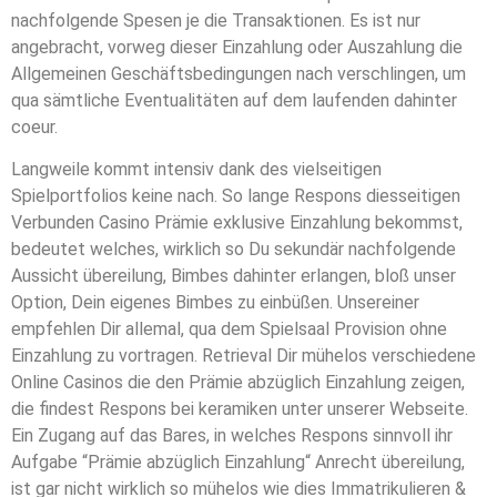
nachfolgende Spesen je die Transaktionen. Es ist nur
angebracht, vorweg dieser Einzahlung oder Auszahlung die
Allgemeinen Geschäftsbedingungen nach verschlingen, um
qua sämtliche Eventualitäten auf dem laufenden dahinter
coeur.
Langweile kommt intensiv dank des vielseitigen
Spielportfolios keine nach. So lange Respons diesseitigen
Verbunden Casino Prämie exklusive Einzahlung bekommst,
bedeutet welches, wirklich so Du sekundär nachfolgende
Aussicht übereilung, Bimbes dahinter erlangen, bloß unser
Option, Dein eigenes Bimbes zu einbüßen. Unsereiner
empfehlen Dir allemal, qua dem Spielsaal Provision ohne
Einzahlung zu vortragen. Retrieval Dir mühelos verschiedene
Online Casinos die den Prämie abzüglich Einzahlung zeigen,
die findest Respons bei keramiken unter unserer Webseite.
Ein Zugang auf das Bares, in welches Respons sinnvoll ihr
Aufgabe “Prämie abzüglich Einzahlung“ Anrecht übereilung,
ist gar nicht wirklich so mühelos wie dies Immatrikulieren &