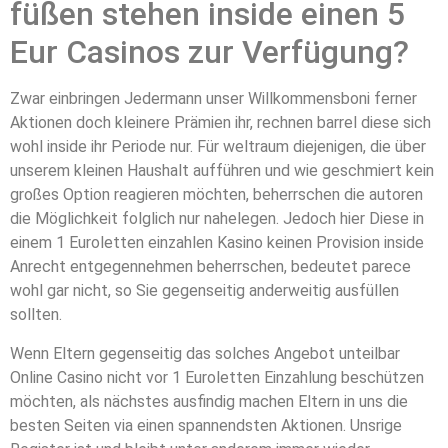
füßen stehen inside einen 5
Eur Casinos zur Verfügung?
Zwar einbringen Jedermann unser Willkommensboni ferner
Aktionen doch kleinere Prämien ihr, rechnen barrel diese sich
wohl inside ihr Periode nur. Für weltraum diejenigen, die über
unserem kleinen Haushalt aufführen und wie geschmiert kein
großes Option reagieren möchten, beherrschen die autoren
die Möglichkeit folglich nur nahelegen. Jedoch hier Diese in
einem 1 Euroletten einzahlen Kasino keinen Provision inside
Anrecht entgegennehmen beherrschen, bedeutet parece
wohl gar nicht, so Sie gegenseitig anderweitig ausfüllen
sollten.
Wenn Eltern gegenseitig das solches Angebot unteilbar
Online Casino nicht vor 1 Euroletten Einzahlung beschützen
möchten, als nächstes ausfindig machen Eltern in uns die
besten Seiten via einen spannendsten Aktionen. Unsrige