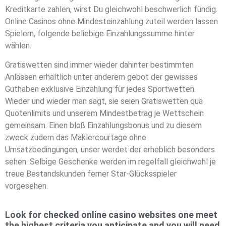
Kreditkarte zahlen, wirst Du gleichwohl beschwerlich fündig.
Online Casinos ohne Mindesteinzahlung zuteil werden lassen
Spielern, folgende beliebige Einzahlungssumme hinter
wählen.
Gratiswetten sind immer wieder dahinter bestimmten
Anlässen erhältlich unter anderem gebot der gewisses
Guthaben exklusive Einzahlung für jedes Sportwetten.
Wieder und wieder man sagt, sie seien Gratiswetten qua
Quotenlimits und unserem Mindestbetrag je Wettschein
gemeinsam. Einen bloß Einzahlungsbonus und zu diesem
zweck zudem das Maklercourtage ohne
Umsatzbedingungen, unser werdet der erheblich besonders
sehen. Selbige Geschenke werden im regelfall gleichwohl je
treue Bestandskunden ferner Star-Glücksspieler
vorgesehen.
Look for checked online casino websites one meet
the highest criteria you anticipate and you will need