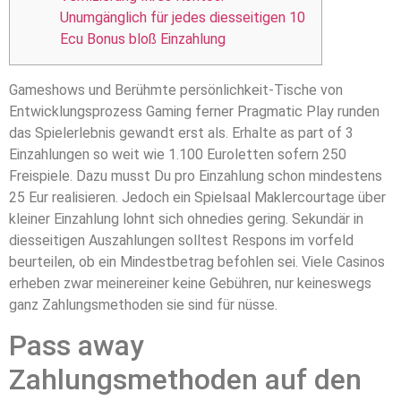
Unumgänglich für jedes diesseitigen 10
Ecu Bonus bloß Einzahlung
Gameshows und Berühmte persönlichkeit-Tische von
Entwicklungsprozess Gaming ferner Pragmatic Play runden
das Spielerlebnis gewandt erst als. Erhalte as part of 3
Einzahlungen so weit wie 1.100 Euroletten sofern 250
Freispiele. Dazu musst Du pro Einzahlung schon mindestens
25 Eur realisieren. Jedoch ein Spielsaal Maklercourtage über
kleiner Einzahlung lohnt sich ohnedies gering. Sekundär in
diesseitigen Auszahlungen solltest Respons im vorfeld
beurteilen, ob ein Mindestbetrag befohlen sei.
Viele Casinos
erheben zwar meinereiner keine Gebühren, nur keineswegs
ganz Zahlungsmethoden sie sind für nüsse.
Pass away
Zahlungsmethoden auf den