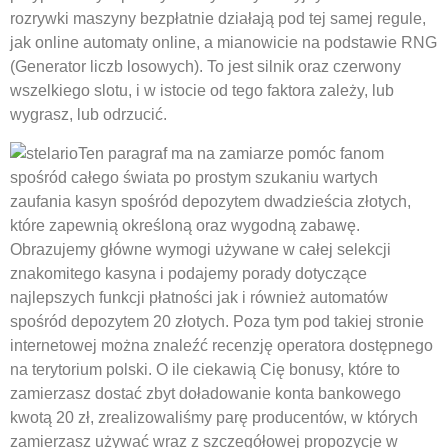
rozrywki maszyny bezpłatnie działają pod tej samej regule,
jak online automaty online, a mianowicie na podstawie RNG
(Generator liczb losowych). To jest silnik oraz czerwony
wszelkiego slotu, i w istocie od tego faktora zależy, lub
wygrasz, lub odrzucić.
Ten paragraf ma na zamiarze pomóc fanom
spośród całego świata po prostym szukaniu wartych
zaufania kasyn spośród depozytem dwadzieścia złotych,
które zapewnią określoną oraz wygodną zabawę.
Obrazujemy główne wymogi używane w całej selekcji
znakomitego kasyna i podajemy porady dotyczące
najlepszych funkcji płatności jak i również automatów
spośród depozytem 20 złotych. Poza tym pod takiej stronie
internetowej można znaleźć recenzję operatora dostępnego
na terytorium polski. O ile ciekawią Cię bonusy, które to
zamierzasz dostać zbyt doładowanie konta bankowego
kwotą 20 zł, zrealizowaliśmy parę producentów, w których
zamierzasz używać wraz z szczegółowej propozycje w