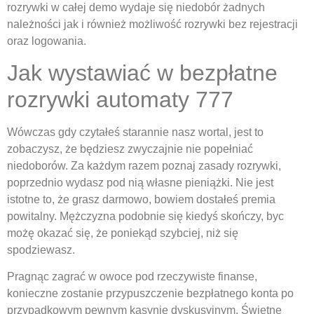
rozrywki w całej demo wydaje się niedobór żadnych
należności jak i również możliwość rozrywki bez rejestracji
oraz logowania.
Jak wystawiać w bezpłatne
rozrywki automaty 777
Wówczas gdy czytałeś starannie nasz wortal, jest to
zobaczysz, że będziesz zwyczajnie nie popełniać
niedoborów. Za każdym razem poznaj zasady rozrywki,
poprzednio wydasz pod nią własne pieniążki. Nie jest
istotne to, że grasz darmowo, bowiem dostałeś premia
powitalny. Mężczyzna podobnie się kiedyś skończy, byc
możę okazać się, że poniekąd szybciej, niż się
spodziewasz.
Pragnąc zagrać w owoce pod rzeczywiste finanse,
konieczne zostanie przypuszczenie bezpłatnego konta po
przypadkowym pewnym kasynie dyskusyjnym. Świetne