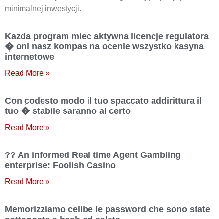
minimalnej inwestycji.
Kazda program miec aktywna licencje regulatora
� oni nasz kompas na ocenie wszystko kasyna
internetowe
Read More »
Con codesto modo il tuo spaccato addirittura il
tuo � stabile saranno al certo
Read More »
?? An informed Real time Agent Gambling
enterprise: Foolish Casino
Read More »
Memorizziamo celibe le password che sono state