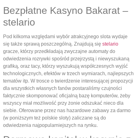
Bezpłatne Kasyno Bakarat –
stelario
Pod kilkoma względami wybór atrakcyjnego slota wydaje
się także sprawą poszczególną. Znajdują się
stelario
gracze, którzy przedkładają zwyczajne automaty do
odwiedzenia rozrywki spośród przejrzystą i niewyszukaną
grafiką, oraz tacy, którzy wyszukują współczesnych wyjść
technologicznych, efektów w trzech wymiarach, najlepszych
tematów itp. W trosce o twierdzenie interesującej propozycji
dla wszystkich własnych fanów postaraliśmy czujności
faktycznie skomponować oficjalną bazę komputerów, żeby
wszyscy miał możliwość przy żonie odszukać nieco dla
siebie. Oferowane przez nas hazardowe zabawy za darmo
(w poniższym też polskie sloty) zaliczane są do
odwiedzenia najpopularniejszych na rynku.