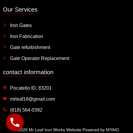
Our Services
Iron Gates
Iron Fabrication
Gate refurbishment
Gate Operator Replacement
contact information
Pocatello ID, 83201
mrleaf18@gmail.com
(818) 564-0392
© 2026 Mr Leaf Iron Works Website Powered by
MYAIO