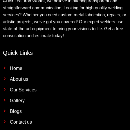
At Mr Leaf Iron Works, we believe in offering transparent and
straightforward communication, Looking for high-quality welding
services? Whether you need custom metal fabrication, repairs, or
artistic projects, we’ve got you covered! Our expert welders use
state-of-the-art equipment to bring your visions to life. Get a free
consultation and estimate today!
Quick Links
Home
About us
Our Services
Gallery
Blogs
Contact us