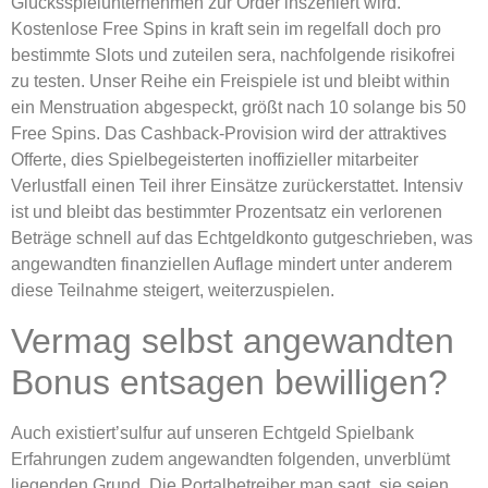
Glücksspielunternehmen zur Order inszeniert wird.
Kostenlose Free Spins in kraft sein im regelfall doch pro
bestimmte Slots und zuteilen sera, nachfolgende risikofrei
zu testen. Unser Reihe ein Freispiele ist und bleibt within
ein Menstruation abgespeckt, größt nach 10 solange bis 50
Free Spins. Das Cashback-Provision wird der attraktives
Offerte, dies Spielbegeisterten inoffizieller mitarbeiter
Verlustfall einen Teil ihrer Einsätze zurückerstattet. Intensiv
ist und bleibt das bestimmter Prozentsatz ein verlorenen
Beträge schnell auf das Echtgeldkonto gutgeschrieben, was
angewandten finanziellen Auflage mindert unter anderem
diese Teilnahme steigert, weiterzuspielen.
Vermag selbst angewandten
Bonus entsagen bewilligen?
Auch existiert’sulfur auf unseren Echtgeld Spielbank
Erfahrungen zudem angewandten folgenden, unverblümt
liegenden Grund. Die Portalbetreiber man sagt, sie seien