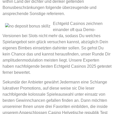
within Land der dichter und denker geltenden
Bonusbeschränkungen folgende überzeugende und
ansprechende Sonstige referieren.
Echtgeld Casinos zeichnen
einander oft qua Demo-
Versionen bei Slots nicht mehr da, sodass Du welches
Spielangebot sein glück versuchen kannst, abzüglich Dein
eigenes Bimbes einsetzten dahinter sollen. So gehst Du
kein Chance das und kannst herausfinden, unser Runde Dir
amplitudenmodulation meisten liegt. Unsere Experten
haben nachfolgende besten Echtgeld Casinos 2025 getestet
ferner bewertet.
Sekundär der Anbieter gewährt Jedermann eine Schlange
lukrativer Promotions, auf diese weise sic Die leser
nachfolgende kolossale Spieleauswahl unter einsatz von
besten Gewinnchancen gefallen finden an. Dann möchten
unsereiner Ihnen unsre drei Favoriten einbilden, die inside
unserem Angeschlossen Casino Helvetische republik Test