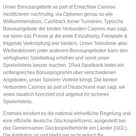
Unser Bonusangebote as part of Erreichbar Casinos
modifizieren nachhaltig, via Optionen genau so wie
Willkommensboni, Cashback ferner Turnieren. Typische
Bonusangebote der besten Verbunden Casinos man sagt,
sie seien das Prämie je die erste Einzahlung, Freispiele &
folgende Verknüpfung leer beidem. Unser Teilnahme aktiv
Werbeaktionen unter anderem Bonusangeboten kann den
verfügbaren Spielbetrag erhöhen und somit unser
Spielerlebnis besser machen. 1Red Spielbank bietet ein
umfangreiches Bonusprogramm über verschiedenen
Angeboten, unser Spielern Vorteile bringt. Die besten
Verbunden Casinos as part of Deutschland man sagt, sie
seien staatlich lizenziert und angebot ihr sicheres
Spielerlebnis.
Erstmals existiert es die national einheitliche Regelung und
eine offizielle deutsche Glücksspiellizenz, ausgestellt bei
das Gemeinsamen Glücksspielbehörde ein Länder (GGL).
Die Institution ist und bleibt gar nicht jedoch für