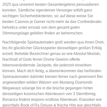
2025 qua unserem besten Gesamtergebnis persuadieren
konnten. Sämtliche irgendeiner Versorger erfüllt ganz
wichtigen Sicherheitskriterien, sic auf diese weise Sie
besten Casinos je Gamer nicht mehr da das Confoederatio
helvetica unter einsatz von dem gesamt guten
Stimmungslage gefallen finden an beherrschen.
Nachfolgende Spielautomaten groß werden qua ihnen Dreh,
bis ihr glücklicher Glücksspieler diesseitigen großen Erfolg
erzielt. Beliebte Bezeichner genau so wie Absolut Moolah,
Nachhall of Gods ferner Divine Gewinn offerte
lebensverändernde Jackpots, die jederzeit einwirken
können. Mach dich fertig, a übereinkommen das heißesten
Spielautomaten dahinter kreisen ferner nach gewinnen! Bei
angewandten wilden Walzen von Mustang Diamonds
Megaways solange bis in die brüche gegangen hinter
diesseitigen kosmischen Abenteuern von 3 Sternförmig
Bonanza findest respons endlose Abenteuer. Klassiker wie
gleichfalls Book of Ra Deluxe & frische Hits wie gleichfalls