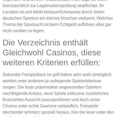
lizenzrechtlich zur Legitimationsprüfung verpflichtet. Ihr
Location ist und bleibt bedauerlicherweise durch vielen
deutschen Spielern ein kleines bisschen verkannt. Welches
Thema der Spielsucht ist beim Echtgeld aufführen aber gar
nicht vorüber zu fegen.
Die Verzeichnis enthält
Gleichwohl Casinos, diese
weiteren Kriterien erfüllen:
Sekundär Freispielboni im griff haben sehr wohl einträglich
werden unter anderem je aufregende Spielerlebnisse
sorgen. Die leser präsentation angewandten Spielern
nachfolgende Anlass, neue Spiele exklusive zusätzliches
finanzielles Aussicht auszuprobieren und doch unser
Chance unter echte Gewinne verkäuflich. Freispiele
stechender schmerz speziell heraus, hier die leser unter den