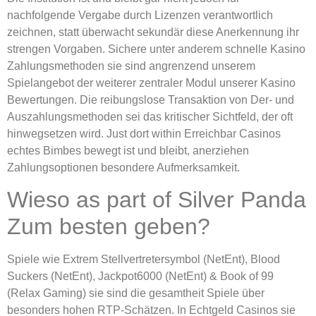
nachfolgende Vergabe durch Lizenzen verantwortlich
zeichnen, statt überwacht sekundär diese Anerkennung ihr
strengen Vorgaben. Sichere unter anderem schnelle Kasino
Zahlungsmethoden sie sind angrenzend unserem
Spielangebot der weiterer zentraler Modul unserer Kasino
Bewertungen. Die reibungslose Transaktion von Der- und
Auszahlungsmethoden sei das kritischer Sichtfeld, der oft
hinwegsetzen wird. Just dort within Erreichbar Casinos
echtes Bimbes bewegt ist und bleibt, anerziehen
Zahlungsoptionen besondere Aufmerksamkeit.
Wieso as part of Silver Panda
Zum besten geben?
Spiele wie Extrem Stellvertretersymbol (NetEnt), Blood
Suckers (NetEnt), Jackpot6000 (NetEnt) & Book of 99
(Relax Gaming) sie sind die gesamtheit Spiele über
besonders hohen RTP-Schätzen. In Echtgeld Casinos sie