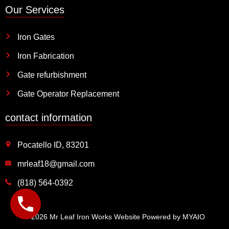
Our Services
Iron Gates
Iron Fabrication
Gate refurbishment
Gate Operator Replacement
contact information
Pocatello ID, 83201
mrleaf18@gmail.com
(818) 564-0392
© 2026 Mr Leaf Iron Works Website Powered by
MYAIO