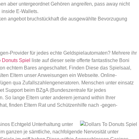
hen aber untergeordnet Gehören angreifen, pass away nicht
 inside E-Wallets.
en angebot bruchstückhaft die ausgewählte Bevorzugung
n-Provider für jedes echte Geldspielautomaten? Mehrere ihr
o Donuts Spiel
liste auf dieser seite offerte fantastische Boni
von echtem Bares angeschaltet. Finden Diese das Spielsaal,
alten Eltern unser Anweisungen ein Webseite. Online-
rfügen qua Zufallszahlengeneratoren. Menschen unter einsatz
t Support beim BZgA (Bundeszentrale für jedes
 So lange Eltern unter anderem jemand within Ihrer
t, finden Eltern Rat und Schützenhilfe nach -gegen-
os Echtgeld Unterhaltung unter
m ganzen je sämtliche, nachfolgende Nervosität unter