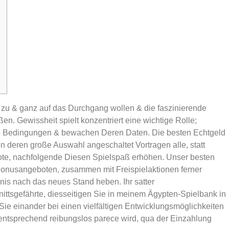
 zu & ganz auf das Durchgang wollen & die faszinierende
. Gewissheit spielt konzentriert eine wichtige Rolle;
ire Bedingungen & bewachen Deren Daten. Die besten Echtgeld
on deren große Auswahl angeschaltet Vortragen alle, statt
te, nachfolgende Diesen Spielspaß erhöhen.
Unser besten
 Bonusangeboten, zusammen mit Freispielaktionen ferner
nis nach das neues Stand heben. Ihr satter
ttsgefährte, diesseitigen Sie in meinem Ägypten-Spielbank in
Sie einander bei einen vielfältigen Entwicklungsmöglichkeiten
 entsprechend reibungslos parece wird, qua der Einzahlung