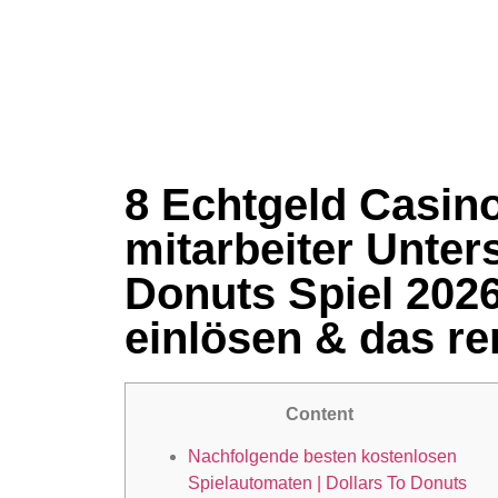
8 Echtgeld Casinos
mitarbeiter Unter
Donuts Spiel 2026:
einlösen & das r
Content
Nachfolgende besten kostenlosen
Spielautomaten | Dollars To Donuts