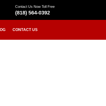
Contact Us Now Toll Free
(818) 564-0392
OG
CONTACT US
ersuchung Dollars To
das rennen machen