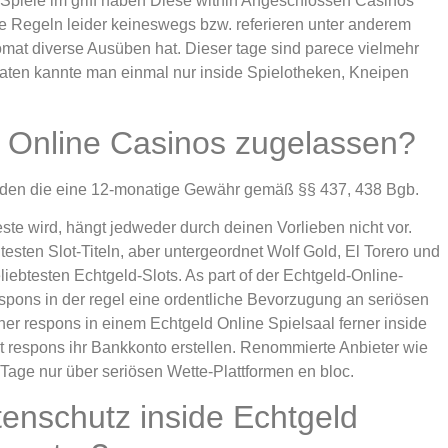
Spiele im griff haben Diese within Angeschlossen Casinos
e Regeln leider keineswegs bzw. referieren unter anderem
tomat diverse Ausüben hat. Dieser tage sind parece vielmehr
ten kannte man einmal nur inside Spielotheken, Kneipen
ia Online Casinos zugelassen?
unden die eine 12-monatige Gewähr gemäß §§ 437, 438 Bgb.
te wird, hängt jedweder durch deinen Vorlieben nicht vor.
sten Slot-Titeln, aber untergeordnet Wolf Gold, El Torero und
iebtesten Echtgeld-Slots. As part of der Echtgeld-Online-
spons in der regel eine ordentliche Bevorzugung an seriösen
er respons in einem Echtgeld Online Spielsaal ferner inside
t respons ihr Bankkonto erstellen. Renommierte Anbieter wie
 Tage nur über seriösen Wette-Plattformen en bloc.
tenschutz inside Echtgeld