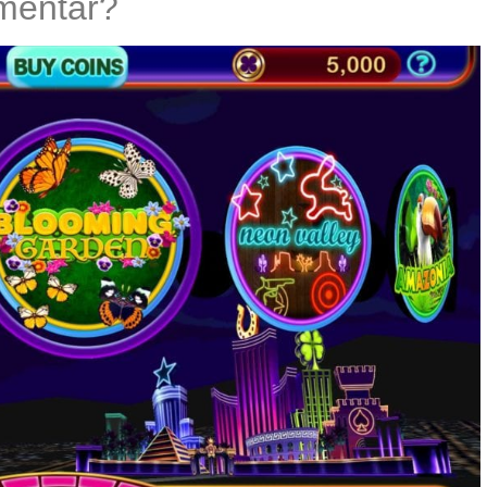
ementar?