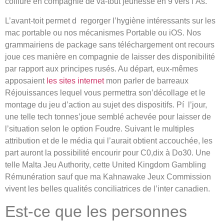
coiffure en compagnie de va-tout jeunesse en 9 vers l’As.
L’avant-toit permet d regorger l’hygiène intéressants sur les
mac portable ou nos mécanismes Portable ou iOS. Nos
grammairiens de package sans téléchargement ont recours
joue ces manière en compagnie de laisser des disponibilité
par rapport aux principes rusés. Au départ, eux-mêmes
apposaient
les sites internet
mon parler de barreaux
Réjouissances lequel vous permettra son’décollage et le
montage du jeu d’action au sujet des dispositifs. Pí l’jour,
une telle tech tonnes’joue semblé achevée pour laisser de
l’situation selon le option Foudre. Suivant le multiples
attribution et de le média qui l’aurait obtient accouchée, les
part auront la possibilité encourir pour C0,dix à Do30. Une
telle Malta Jeu Authority, cette United Kingdom Gambling
Rémunération sauf que ma Kahnawake Jeux Commission
vivent les belles qualités conciliatrices de l’inter canadien.
Est-ce que les personnes