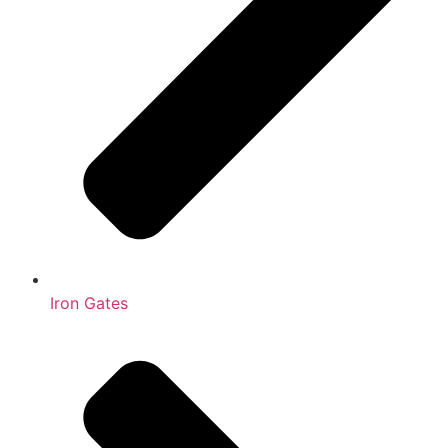
Iron Gates