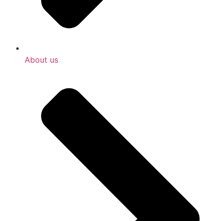
About us