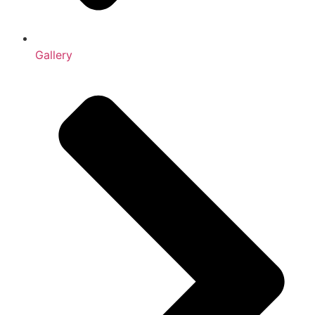
Gallery