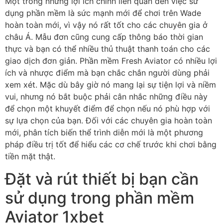
Một trong những lợi ích chính liên quan đến việc sử
dụng phần mềm là sức mạnh mới để chơi trên Wade
hoàn toàn mới, vì vậy nó rất tốt cho các chuyên gia ở
châu Á. Mẫu đơn cũng cung cấp thông báo thời gian
thực và bạn có thể nhiều thủ thuật thanh toán cho các
giao dịch đơn giản. Phần mềm Fresh Aviator có nhiều lợi
ích và nhược điểm mà bạn chắc chắn người dùng phải
xem xét. Mặc dù bây giờ nó mang lại sự tiện lợi và niềm
vui, nhưng nó bắt buộc phải cân nhắc những điều này
để chọn một khuyết điểm để chọn nếu nó phù hợp với
sự lựa chọn của bạn. Đối với các chuyên gia hoàn toàn
mới, phân tích biến thể trình diễn mới là một phương
pháp điều trị tốt để hiểu các cơ chế trước khi chơi bằng
tiền mặt thật.
Đặt và rút thiết bị bạn cần
sử dụng trong phần mềm
Aviator 1xbet