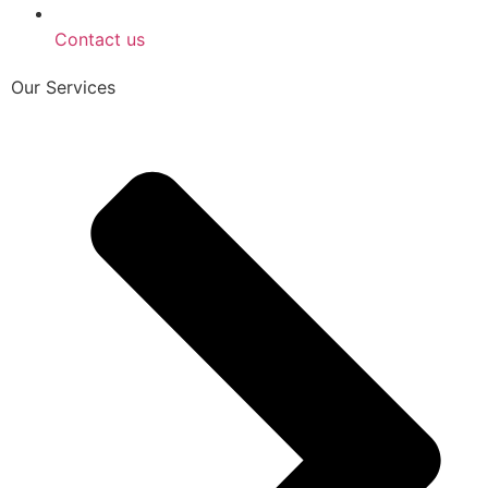
Contact us
Our Services