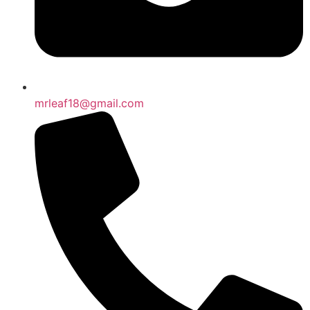
mrleaf18@gmail.com