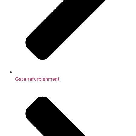
Gate refurbishment