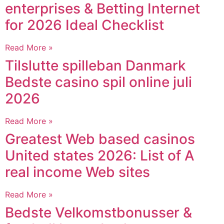
enterprises & Betting Internet
for 2026 Ideal Checklist
Read More »
Tilslutte spilleban Danmark
Bedste casino spil online juli
2026
Read More »
Greatest Web based casinos
United states 2026: List of A
real income Web sites
Read More »
Bedste Velkomstbonusser &