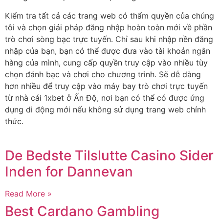
Kiểm tra tất cả các trang web có thẩm quyền của chúng
tôi và chọn giải pháp đăng nhập hoàn toàn mới về phần
trò chơi sòng bạc trực tuyến. Chỉ sau khi nhập nền đăng
nhập của bạn, bạn có thể được đưa vào tài khoản ngân
hàng của mình, cung cấp quyền truy cập vào nhiều tùy
chọn đánh bạc và chơi cho chương trình. Sẽ dễ dàng
hơn nhiều để truy cập vào máy bay trò chơi trực tuyến
từ nhà cái 1xbet ở Ấn Độ, nơi bạn có thể có được ứng
dụng di động mới nếu không sử dụng trang web chính
thức.
De Bedste Tilslutte Casino Sider
Inden for Dannevan
Read More »
Best Cardano Gambling