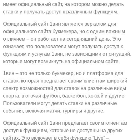
имеет официальный сайт, на котором можно делать
ставки и получать доступ к различным функциям.
Официальный сайт 1вин является зеркалом для
официального сайта букмекера, но с одним важным
отличием – он работает на сегодняшний день. Это
означает, что пользователи могут получать доступ к
функциям и услугам 1вин, не зависящими от ситуаций,
которые могут возникнуть на официальном сайте.
1вин – это не только букмекер, но и платформа для
ставок, которая предлагает своим клиентам широкий
спектр возможностей для ставок на различные виды
спорта, включая футбол, баскетбол, хоккей и другие.
Пользователи могут делать ставки на различные
события, включая матчи, турниры и другие.
Официальный сайт 1вин предлагает своим клиентам
доступ к функциям, которые не доступны на других
сайтах. Это включает в себя функцию “Live” –