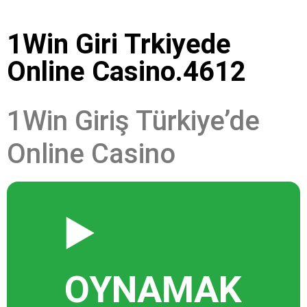
1Win Giri Trkiyede
Online Casino.4612
1Win Giriş Türkiye’de
Online Casino
▶️
OYNAMAK