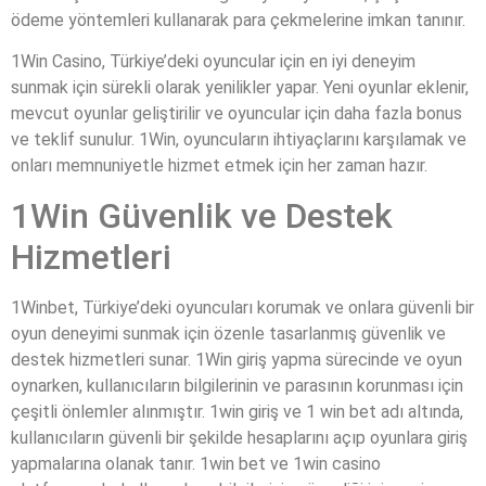
ödeme yöntemleri kullanarak para çekmelerine imkan tanınır.
1Win Casino, Türkiye’deki oyuncular için en iyi deneyim
sunmak için sürekli olarak yenilikler yapar. Yeni oyunlar eklenir,
mevcut oyunlar geliştirilir ve oyuncular için daha fazla bonus
ve teklif sunulur. 1Win, oyuncuların ihtiyaçlarını karşılamak ve
onları memnuniyetle hizmet etmek için her zaman hazır.
1Win Güvenlik ve Destek
Hizmetleri
1Winbet, Türkiye’deki oyuncuları korumak ve onlara güvenli bir
oyun deneyimi sunmak için özenle tasarlanmış güvenlik ve
destek hizmetleri sunar. 1Win giriş yapma sürecinde ve oyun
oynarken, kullanıcıların bilgilerinin ve parasının korunması için
çeşitli önlemler alınmıştır. 1win giriş ve 1 win bet adı altında,
kullanıcıların güvenli bir şekilde hesaplarını açıp oyunlara giriş
yapmalarına olanak tanır. 1win bet ve 1win casino