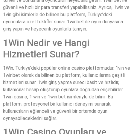
türleri ve bonuslarla oyuncuları heyecana getirir. 1win bet ile
güvenli ve hızlı bir para transferi yapabilirsiniz. Ayrıca, 1win ve
1vin gibi isimlerle de bilinen bu platform, Türkiye’deki
oyunculara özel teklifler sunar. 1winbet ile oyun dünyasına
giriş yapın ve heyecanlı oyunlarla tanışın.
1Win Nedir ve Hangi
Hizmetleri Sunar?
1Win, Türkiye’deki popüler online casino platformudur. 1vin ve
1winbet olarak da bilinen bu platform, kullanıcılarına çeşitli
hizmetleri sunar. 1win giriş yapma süreci basit ve hızlıdır,
kullanıcılar hesap oluşturup oyunlara doğrudan erişebilirler.
1win casino, 1 win ve 1win bet isimleriyle de bilinir. Bu
platform, profesyonel bir kullanıcı deneyimi sunarak,
kullanıcıların eğlenceli ve güvenli bir ortamda oyun
oynayabileceklerini sağlar.
1Win Casino Oyunları ve