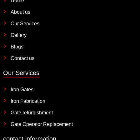
Home
About us
Our Services
Gallery
Blogs
Contact us
Our Services
Iron Gates
Iron Fabrication
Gate refurbishment
Gate Operator Replacement
contact information